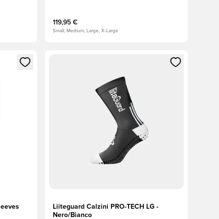
119,95 €
Small, Medium, Large, X-Large
 accedere o registrarsi come membro
Apre una finestra modale per accedere o registr
leeves
Liiteguard Calzini PRO-TECH LG -
Nero/Bianco