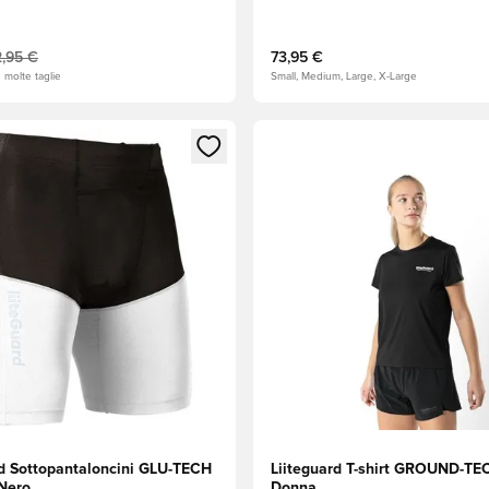
,95 €
73,95 €
n molte taglie
Small, Medium, Large, X-Large
 come membro
finestra modale per accedere o registrarsi come membro
Apre una finestra modale per
rd Sottopantaloncini GLU-TECH
Liiteguard T-shirt GROUND-TE
/Nero
Donna