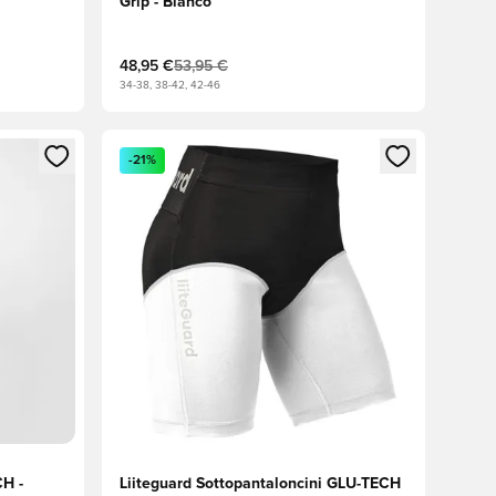
Grip - Bianco
48,95 €
53,95 €
34-38, 38-42, 42-46
 accedere o registrarsi come membro
Apre una finestra modale per accedere o registr
-21%
CH -
Liiteguard Sottopantaloncini GLU-TECH