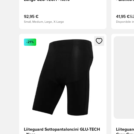
92,95 €
41,95 €
52
Small, Medium, Large, X-Large
Disponibile i
Apre una finestra modale per accedere o registrarsi
Apre una 
-21%
Liiteguard Sottopantaloncini GLU-TECH
Liitegua