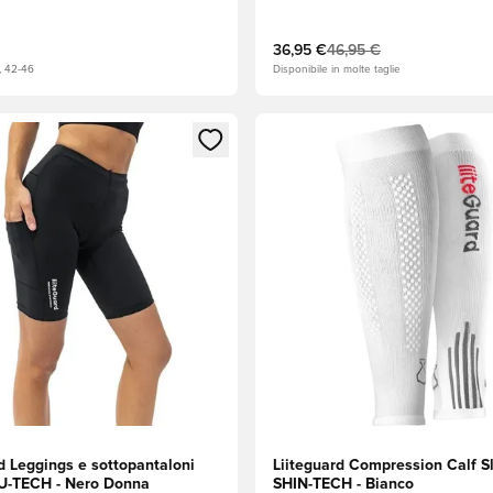
36,95 €
46,95 €
, 42-46
Disponibile in molte taglie
 come membro
finestra modale per accedere o registrarsi come membro
Apre una finestra modale per
d Leggings e sottopantaloni
Liiteguard Compression Calf S
U-TECH - Nero Donna
SHIN-TECH - Bianco