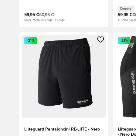
Donne
59,95 €
66,95 €
59,95 €
6
Small, Medium, Large, X-Large
X-Small, Smal
Apre una finestra modale per accedere o registrarsi
Apre una 
-21%
-21%
Liiteguard Pantaloncini RE-LIITE - Nero
Liitegua
- Nero D