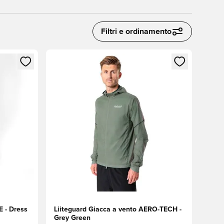
Filtri e ordinamento
 accedere o registrarsi come membro
Apre una finestra modale per accedere o registr
E - Dress
Liiteguard Giacca a vento AERO-TECH -
Grey Green