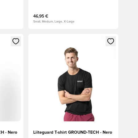
46,95 €
Small, Medium, Large, X-Large
 accedere o registrarsi come membro
Apre una finestra modale per accedere o registr
CH - Nero
Liiteguard T-shirt GROUND-TECH - Nero