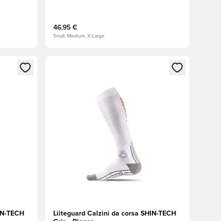
46,95 €
Small, Medium, X-Large
 accedere o registrarsi come membro
Apre una finestra modale per accedere o registr
HIN-TECH
Liiteguard Calzini da corsa SHIN-TECH