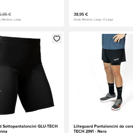
6,95 €
38,95 €
l, Medium, Large
Small, Medium, Large, X-Large
 come membro
finestra modale per accedere o registrarsi come membro
Apre una finestra modale per
rd Sottopantaloncini GLU-TECH
Liiteguard Pantaloncini da cor
onna
TECH 2IN1 - Nero