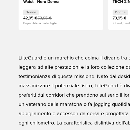
Waist - Nero Donna
TECH 2IN
Donne
Donne
42,95 €
53,95 €
73,95 €
Disponibile in molte taglie
X-Small, Sma
LiiteGuard è un marchio che colma il divario tra s
leggera ad alte prestazioni e la loro collezione d
testimonianza di questa missione. Nato dal desider
massimizzare il potenziale fisico, LiiteGuard è 
preferiti dai corridori che prendono sul serio il l
un veterano della maratona o fa jogging quotidi
abbigliamento e accessori da corsa è progettata 
ogni chilometro. La caratteristica distintiva dell'