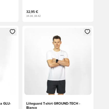
32,95 €
34-38, 38-42
 accedere o registrarsi come membro
Apre una finestra modale per accedere o registr
sa GLU-
Liiteguard T-shirt GROUND-TECH -
Bianco