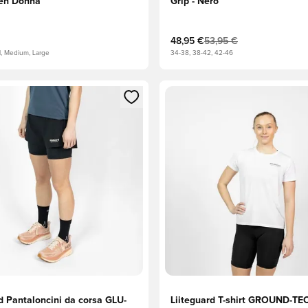
en Donna
Grip - Nero
48,95 €
53,95 €
l, Medium, Large
34-38, 38-42, 42-46
 come membro
finestra modale per accedere o registrarsi come membro
Apre una finestra modale per
d Pantaloncini da corsa GLU-
Liiteguard T-shirt GROUND-TE