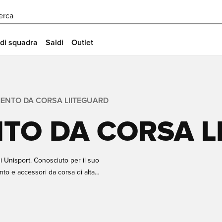
erca
 di squadra
Saldi
Outlet
MENTO DA CORSA LIITEGUARD
TO DA CORSA L
i Unisport. Conosciuto per il suo
nto e accessori da corsa di alta
 recupero. Dai collant a
e traspiranti, ogni capo è progettato
upera più velocemente e supera i suoi