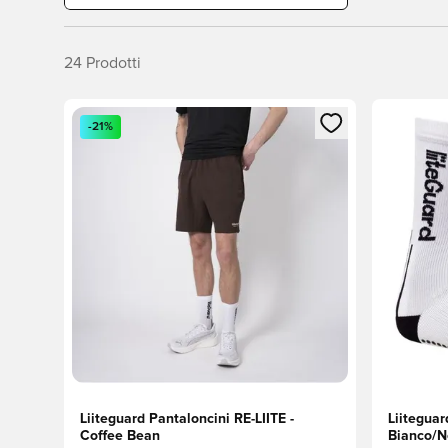
24
Prodotti
Apre una finestra modale per accedere o registrarsi
Apre una 
-21%
Liiteguard Pantaloncini RE-LIITE -
Liitegua
Coffee Bean
Bianco/N