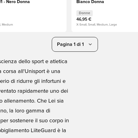
1 - Nero Donna
Bianco Donna
Donne
46,95 €
ll, Medium
X-Small, Small, Medium, Large
Pagina 1 di 1
cienza dello sport e atletica
a corsa all'Unisport è una
io di ridurre gli infortuni e
diventato rapidamente uno dei
oro allenamento. Che Lei sia
ano, la loro gamma di
per sostenere il suo corpo in
abbigliamento LiiteGuard è la