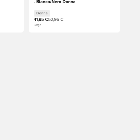
- Bianco/Nero Donna
Donne
41,95 €
52,95 €
Large