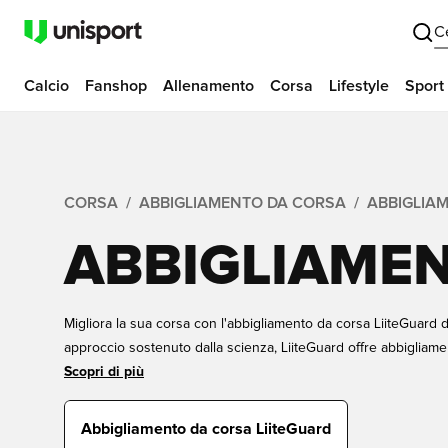
C
Calcio
Fanshop
Allenamento
Corsa
Lifestyle
Sport
CORSA
ABBIGLIAMENTO DA CORSA
ABBIGLIA
ABBIGLIAMEN
Migliora la sua corsa con l'abbigliamento da corsa LiiteGuard d
approccio sostenuto dalla scienza, LiiteGuard offre abbigliame
qualità progettati per ottimizzare le prestazioni e accelerare il
Scopri di più
compressione con supporto integrato per i fianchi alle magliett
per il corridore dedicato. Corra in modo più intelligente, rec
Abbigliamento da corsa LiiteGuard
limiti.