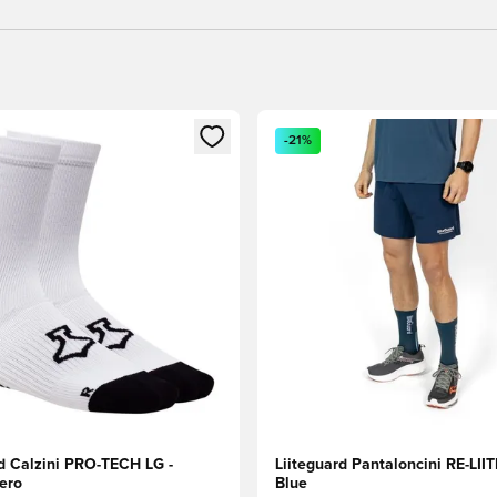
 come membro
finestra modale per accedere o registrarsi come membro
Apre una finestra modale per
-21%
rd Calzini PRO-TECH LG -
Liiteguard Pantaloncini RE-LIIT
ero
Blue