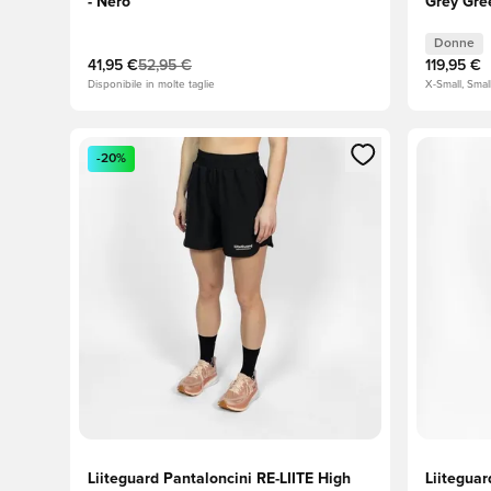
- Nero
Grey Gre
Donne
41,95 €
52,95 €
119,95 €
Disponibile in molte taglie
X-Small, Smal
Apre una finestra modale per accedere o registrarsi
Apre una 
-20%
Liiteguard Pantaloncini RE-LIITE High
Liiteguar