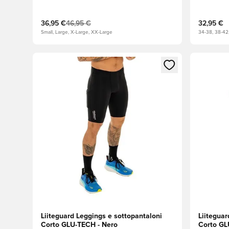
36,95 €
46,95 €
32,95 €
Small, Large, X-Large, XX-Large
34-38, 38-42
Apre una finestra modale per accedere o registrarsi
Apre una 
Liiteguard Leggings e sottopantaloni
Liiteguar
Corto GLU-TECH - Nero
Corto GL