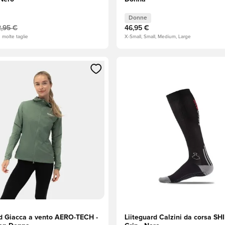
Donne
,95 €
46,95 €
n molte taglie
X-Small, Small, Medium, Large
 come membro
finestra modale per accedere o registrarsi come membro
Apre una finestra modale per
rd Giacca a vento AERO-TECH -
Liiteguard Calzini da corsa S