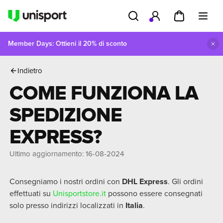
Member Days: Ottieni il 20% di sconto
AQ
Spedizione e Consegna
Come funziona la spedizione Express?
Indietro
COME FUNZIONA LA
SPEDIZIONE
EXPRESS?
Ultimo aggiornamento
:
16-08-2024
Consegniamo i nostri ordini con
DHL Express
. Gli ordini
effettuati su
Unisportstore.it
possono essere consegnati
solo presso indirizzi localizzati in
Italia
.