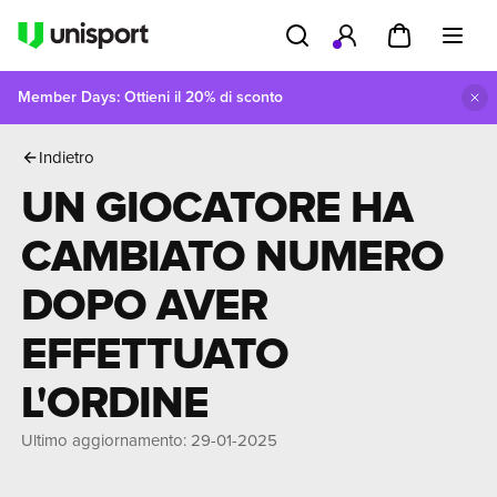
Member Days: Ottieni il 20% di sconto
amo
Un giocatore ha cambiato numero dopo aver effettuato l'ordine
Indietro
UN GIOCATORE HA
CAMBIATO NUMERO
DOPO AVER
EFFETTUATO
L'ORDINE
Ultimo aggiornamento
:
29-01-2025