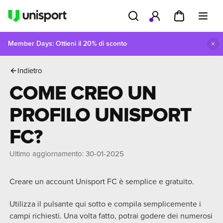
Member Days: Ottieni il 20% di sconto
a principale
FAQ
Unisport FC
Come creo un profilo Unisport FC?
Indietro
COME CREO UN
PROFILO UNISPORT
FC?
Ultimo aggiornamento
:
30-01-2025
Creare un account Unisport FC è semplice e gratuito.
Utilizza il pulsante qui sotto e compila semplicemente i
campi richiesti. Una volta fatto, potrai godere dei numerosi