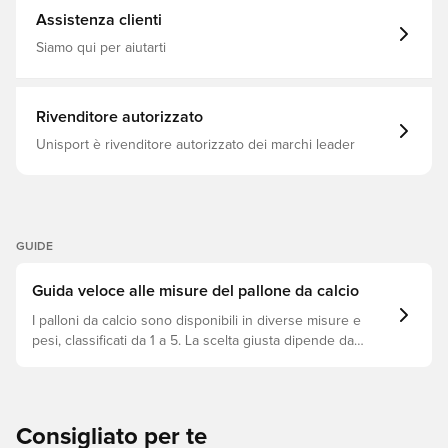
Assistenza clienti
Siamo qui per aiutarti
Rivenditore autorizzato
Unisport è rivenditore autorizzato dei marchi leader
GUIDE
Guida veloce alle misure del pallone da calcio
I palloni da calcio sono disponibili in diverse misure e
pesi, classificati da 1 a 5. La scelta giusta dipende da
fattori come l’età, il livello di abilità e l’utilizzo previsto,
incluse le regole delle leghe e i metodi di allenamento.
Consigliato per te