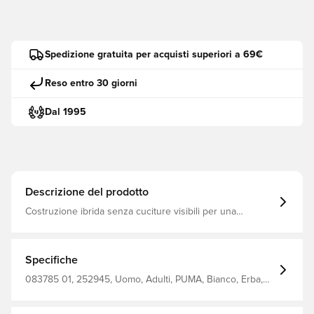
Spedizione gratuita per acquisti superiori a 69€
Reso entro 30 giorni
Dal 1995
Descrizione del prodotto
Costruzione ibrida senza cuciture visibili per una
maggiore durata, mantenimento della forma e ridotto
assorbimento d'acqua 32 pannelli con uguale superficie
per il mantenimento della forma Camera d'aria in gomma
+ PUMA AIR LOCK
Specifiche
083785 01, 252945, Uomo, Adulti, PUMA, Bianco, Erba,
Palloni da calcio, 48% Rubber Bladder, 25% Polyurethane,
20% Eva, 7% Polyester