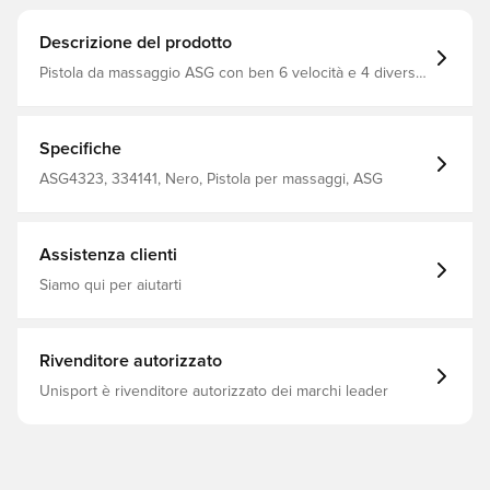
Descrizione del prodotto
Pistola da massaggio ASG con ben 6 velocità e 4 diverse
testine massaggianti Usare la pistola da massaggio prima
o dopo l'esercizio per una maggiore attivazione e
recupero dei muscoli Stimola la circolazione sanguigna e
riduce la tensione e il dolore muscolare e favorisce il
Specifiche
recupero Batteria ricaricabile agli ioni di litio 2,5-3 ore di
lavoro con batteria completamente carica (a seconda del
ASG4323, 334141, Nero, Pistola per massaggi, ASG
livello) Chip AI
Assistenza clienti
Siamo qui per aiutarti
Rivenditore autorizzato
Unisport è rivenditore autorizzato dei marchi leader