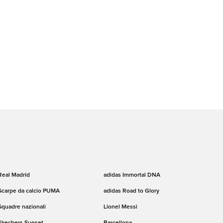
Real Madrid
adidas Immortal DNA
Scarpe da calcio PUMA
adidas Road to Glory
Squadre nazionali
Lionel Messi
Skechers Sunset
Barcellona