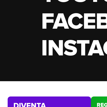
FACE
INST
DIVENTA
RE