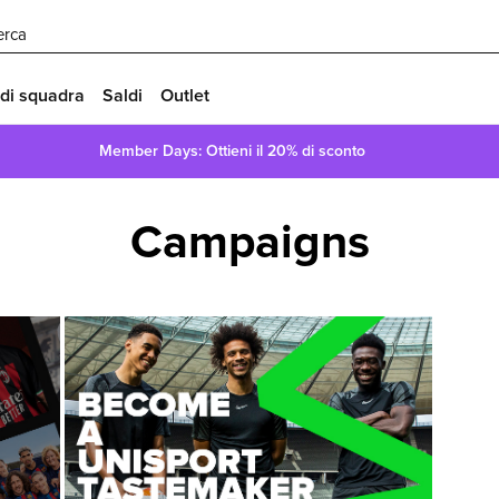
erca
 di squadra
Saldi
Outlet
Member Days: Ottieni il 20% di sconto
Campaigns