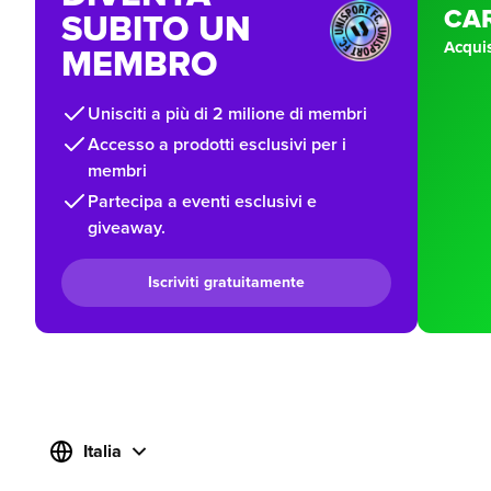
CA
SUBITO UN
Acquis
MEMBRO
Unisciti a più di 2 milione di membri
Accesso a prodotti esclusivi per i
membri
Partecipa a eventi esclusivi e
giveaway.
Iscriviti gratuitamente
Italia