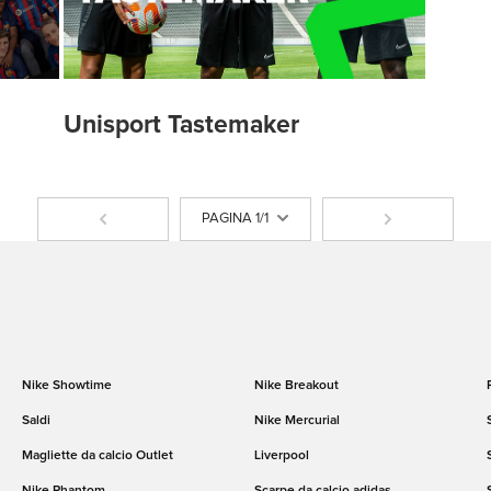
Unisport Tastemaker
PAGINA 1/1
Nike Showtime
Nike Breakout
Saldi
Nike Mercurial
Magliette da calcio Outlet
Liverpool
Nike Phantom
Scarpe da calcio adidas