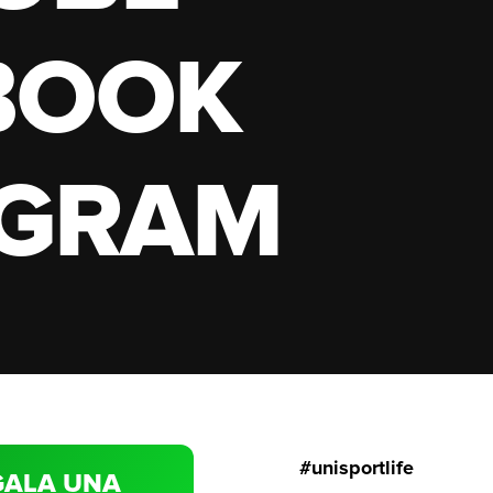
BOOK
AGRAM
#unisportlife
GALA UNA