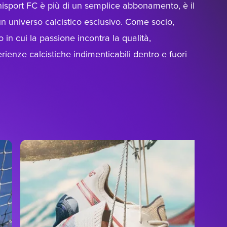
nisport FC è più di un semplice abbonamento, è il
un universo calcistico esclusivo. Come socio,
 in cui la passione incontra la qualità,
rienze calcistiche indimenticabili dentro e fuori