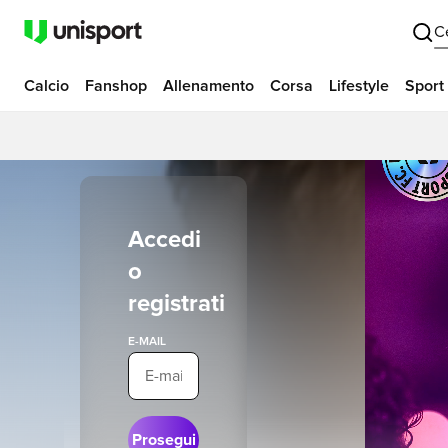
C
Calcio
Fanshop
Allenamento
Corsa
Lifestyle
Sport
Accedi
o
registrati
E-MAIL
Prosegui