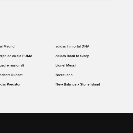
al Madrid
adidas Immortal DNA
arpe da calcio PUMA
adidas Road to Glory
uadre nazionali
Lionel Messi
echers Sunset
Barcellona
idas Predator
New Balance x Stone Island