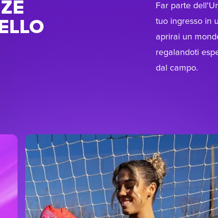
NZE
Far parte dell'U
tuo ingresso in 
VELLO
aprirai un mondo
regalandoti espe
dal campo.