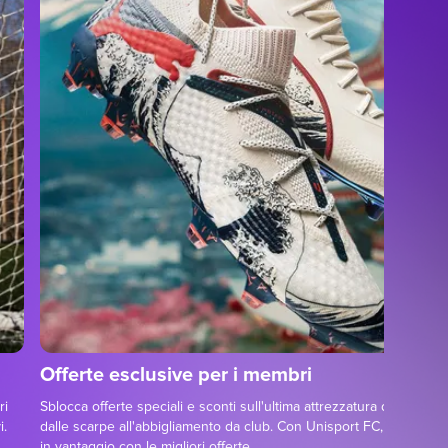
Offerte esclusive per i membri
ri
Sblocca offerte speciali e sconti sull'ultima attrezzatura da calcio,
i.
dalle scarpe all'abbigliamento da club. Con Unisport FC, sei semp
in vantaggio con le migliori offerte.