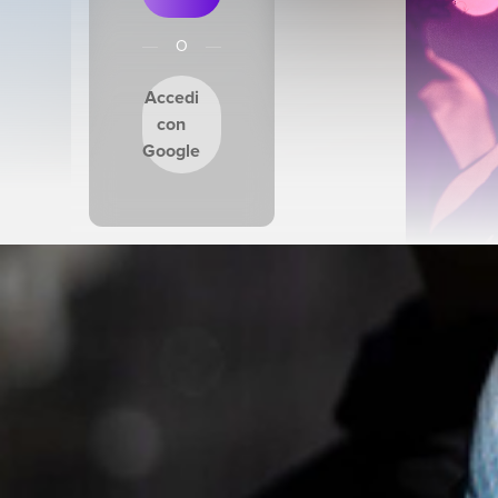
Apre una finestra modale per accedere o reg
O
Accedi
con
Google