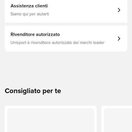
indossando un capo senza tempo che combina stile,
Assistenza clienti
comfort e umore giocoso. 55% cotone, 41% poliestere
riciclato, 3% elastan, 1% PA6-REC Imballaggio 3
Siamo qui per aiutarti
Rivenditore autorizzato
Unisport è rivenditore autorizzato dei marchi leader
Consigliato per te