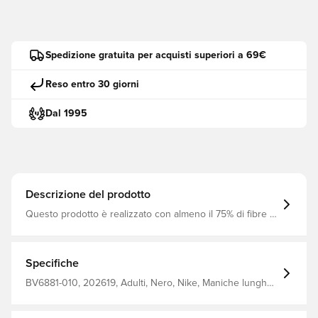
Spedizione gratuita per acquisti superiori a 69€
Reso entro 30 giorni
Dal 1995
Descrizione del prodotto
Questo prodotto è realizzato con almeno il 75% di fibre di
poliestere riciclato con tecnologia Dri-FIT, che consente
una facile asciugatura. tasche laterali per riporlo
facilmente. finitura idrorepellente. vestibilità regolare.
Realizzato al 100% in poliestere riciclato.
Specifiche
BV6881-010, 202619, Adulti, Nero, Nike, Maniche lunghe,
Giacche impermeabili, This Product Is Made With At Least
75% Recycled Polyester Fibers