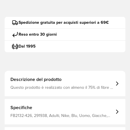
Spedizione gratuita per acquisti superiori a 69€
Reso entro 30 giorni
Dal 1995
Descrizione del prodotto
Questo prodotto è realizzato con almeno il 75% di fibre di
poliestere riciclato Giacca Nike Varsity da uomo del
Chelsea FC, PITCH BLUE/RUSH BLUE/RUSH BLUE, 2XL
Specifiche
FB2132-426, 291938, Adulti, Nike, Blu, Uomo, Giacche,
Maniche lunghe, This Product Is Made With At Least 75%
Recycled Polyester Fibers