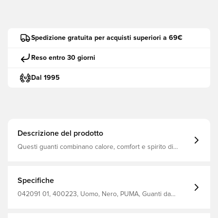
Spedizione gratuita per acquisti superiori a 69€
Reso entro 30 giorni
Dal 1995
Descrizione del prodotto
Questi guanti combinano calore, comfort e spirito di
squadra. Con i dati del suo club, Le consentono di
sostenere i suoi colori mantenendo le mani protette
quando fa freddo. Che Lei sia in campo o in tribuna,
questi guanti dimostrano la sua lealtà indipendentemente
Specifiche
dalle condizioni. Stampa in silicone sul palmo Funzione
touch screen Logo PUMA ricamato sulla mano destra
042091 01, 400223, Uomo, Nero, PUMA, Guanti da
Stemma del club ricamato sulla mano sinistra
giocatore, Adulti