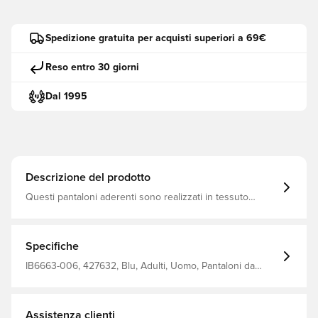
Spedizione gratuita per acquisti superiori a 69€
Reso entro 30 giorni
Dal 1995
Descrizione del prodotto
Questi pantaloni aderenti sono realizzati in tessuto
elastico e traspirante per un elegante look Nike Tech. La
vestibilità è ampia sulla schiena e sopra le cosce e
sagomata alle caviglie, con una cerniera in modo da poter
regolare la vestibilità. I dettagli Classic Tech completano il
Specifiche
look.
IB6663-006, 427632, Blu, Adulti, Uomo, Pantaloni da
allenamento, Modello lungo, Nike
Assistenza clienti