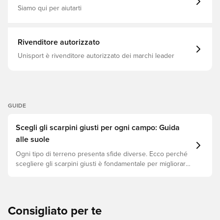
Siamo qui per aiutarti
Rivenditore autorizzato
Unisport è rivenditore autorizzato dei marchi leader
GUIDE
Scegli gli scarpini giusti per ogni campo: Guida
alle suole
Ogni tipo di terreno presenta sfide diverse. Ecco perché
scegliere gli scarpini giusti è fondamentale per migliorare
le prestazioni, prevenire infortuni e prolungare la durata
delle scarpe. Scopri quali modelli sono perfetti per ogni
tipo di superficie!
Consigliato per te