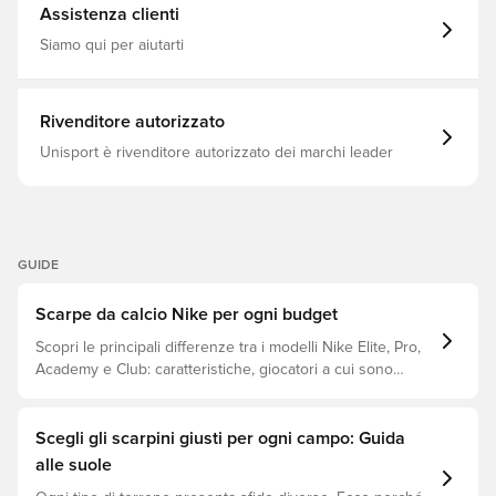
una maglia adattabile che offre flessibilità Con un classico
Pack, Porpora, Multi Ground (MG)
Assistenza clienti
sistema di allacciatura regolabile Questa è una scarpa
con tacchetti MG, destinata all'uso sia su prati naturali
Siamo qui per aiutarti
che artificiali.
Rivenditore autorizzato
Unisport è rivenditore autorizzato dei marchi leader
GUIDE
Scarpe da calcio Nike per ogni budget
Scopri le principali differenze tra i modelli Nike Elite, Pro,
Academy e Club: caratteristiche, giocatori a cui sono
destinati e fascia di prezzo.
Scegli gli scarpini giusti per ogni campo: Guida
alle suole