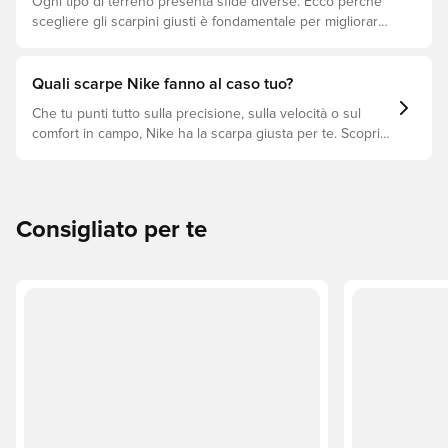
Ogni tipo di terreno presenta sfide diverse. Ecco perché
scegliere gli scarpini giusti è fondamentale per migliorare
le prestazioni, prevenire infortuni e prolungare la durata
delle scarpe. Scopri quali modelli sono perfetti per ogni
tipo di superficie!
Quali scarpe Nike fanno al caso tuo?
Che tu punti tutto sulla precisione, sulla velocità o sul
comfort in campo, Nike ha la scarpa giusta per te. Scopri
le linee Phantom, Mercurial e Tiempo e trova il modello
perfetto per il tuo stile di gioco.
Consigliato per te