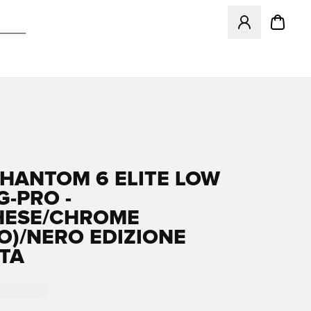
Apre una finestr
PHANTOM 6 ELITE LOW
G-PRO -
HESE/CHROME
IO)/NERO EDIZIONE
ATA