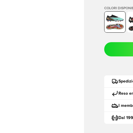
COLORI DISPONIB
Spedizi
Reso en
I membr
Dal 19