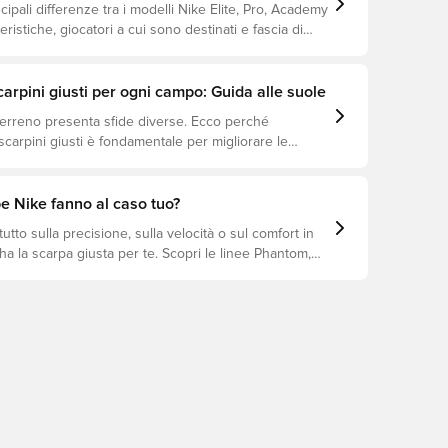
ncipali differenze tra i modelli Nike Elite, Pro, Academy
eristiche, giocatori a cui sono destinati e fascia di
scarpini giusti per ogni campo: Guida alle suole
terreno presenta sfide diverse. Ecco perché
 scarpini giusti è fondamentale per migliorare le
prevenire infortuni e prolungare la durata delle
i quali modelli sono perfetti per ogni tipo di
e Nike fanno al caso tuo?
utto sulla precisione, sulla velocità o sul comfort in
a la scarpa giusta per te. Scopri le linee Phantom,
iempo e trova il modello perfetto per il tuo stile di