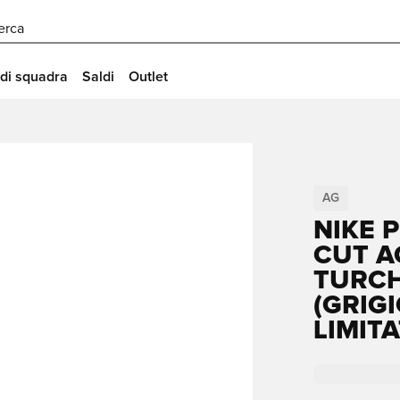
erca
 di squadra
Saldi
Outlet
AG
NIKE 
CUT A
TURC
(GRIG
LIMIT