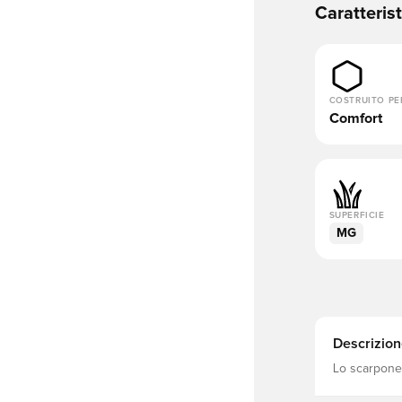
Caratteris
COSTRUITO PE
Comfort
SUPERFICIE
MG
Descrizion
Lo scarpone 
Oleksandr Zi
comodo e l'i