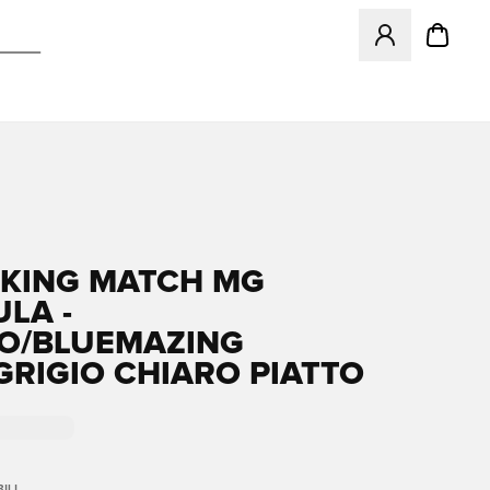
Apre una finestr
KING MATCH MG
LA -
O/BLUEMAZING
/GRIGIO CHIARO PIATTO