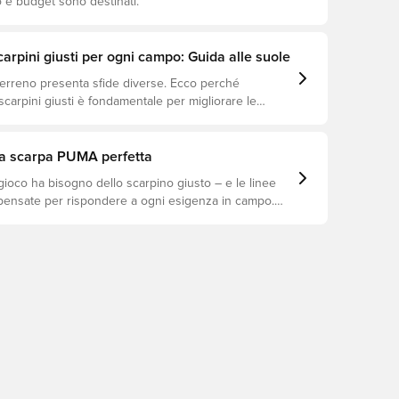
co e budget sono destinati.
scarpini giusti per ogni campo: Guida alle suole
terreno presenta sfide diverse. Ecco perché
 scarpini giusti è fondamentale per migliorare le
prevenire infortuni e prolungare la durata delle
i quali modelli sono perfetti per ogni tipo di
tua scarpa PUMA perfetta
 gioco ha bisogno dello scarpino giusto – e le linee
nsate per rispondere a ogni esigenza in campo.
TURE, ULTRA o KING è il modello perfetto per il tuo