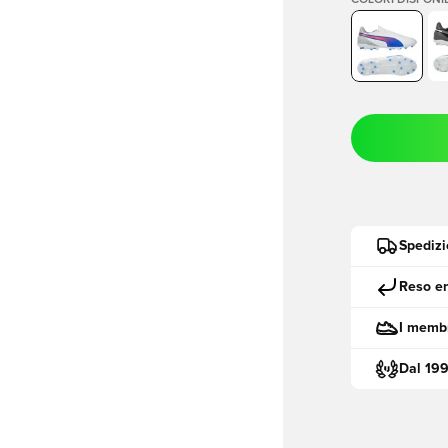
COLORI DISPONIB
Spedizi
Reso en
I membr
Dal 19