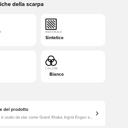
tiche della scarpa
R
MATERIALE
Sintetico
COLORE
Bianco
e del prodotto
è usato da star come Granit Xhaka, Ingrid Engen e
nchenko, tra gli altri Control non è mai stato così
conico KING è tornato con un nuovo accattivante