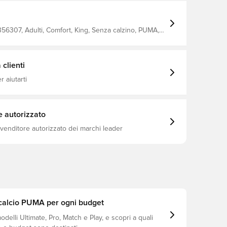
teriali innovativi che funzionano per il pianeta e
maggiore comfort Con un classico sistema di
 in TPU Si tratta di uno
56307, Adulti, Comfort, King, Senza calzino, PUMA,
 boccole MG, destinato all'uso su campi in erba
lcio, Match, Buono, Sintetico, Donna, Uomo,
ificiale.
Bianco, PUMA Formula, Multi Ground (MG)
clienti
 aiutarti
e autorizzato
ivenditore autorizzato dei marchi leader
calcio PUMA per ogni budget
odelli Ultimate, Pro, Match e Play, e scopri a quali