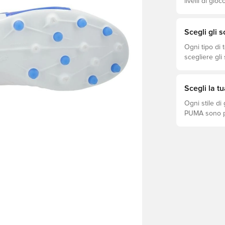
livelli di gio
Scegli gli 
Ogni tipo di 
scegliere gli
prestazioni, 
scarpe. Scopr
superficie!
Scegli la 
Ogni stile di
PUMA sono pe
Scopri se FU
gioco.