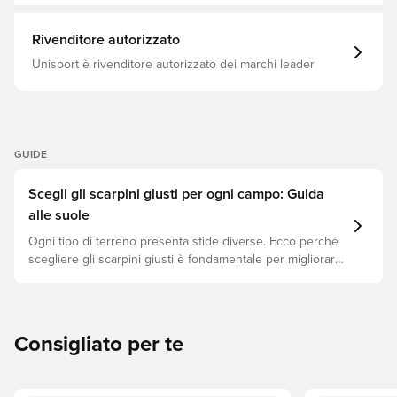
assorbimento d'acqua minimo Con un sistema di
allacciatura adattivo Tacchetti FG per sentieri in erba
naturale. Peso: 225 grammi
Rivenditore autorizzato
Unisport è rivenditore autorizzato dei marchi leader
GUIDE
Scegli gli scarpini giusti per ogni campo: Guida
alle suole
Ogni tipo di terreno presenta sfide diverse. Ecco perché
scegliere gli scarpini giusti è fondamentale per migliorare
le prestazioni, prevenire infortuni e prolungare la durata
delle scarpe. Scopri quali modelli sono perfetti per ogni
tipo di superficie!
Consigliato per te