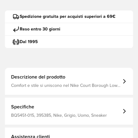
Spedizione gratuita per acquisti superiori a 69€
Reso entro 30 giorni
Dal 1995
Descrizione del prodotto
Comfort e stile si uniscono nel Nike Court Borough Low!
2. La vestibilità aderente e strutturata presenta un design
retrò da basket per far sembrare i suoi piccoli dei veri All
Star, dentro e fuori dal campo.
Specifiche
BQ5451-015, 395385, Nike, Grigio, Uomo, Sneaker
Assistenza clienti