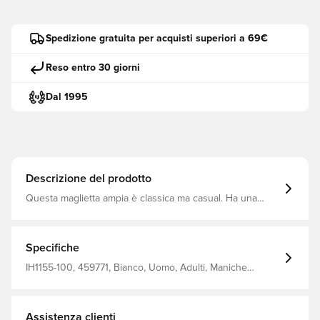
Spedizione gratuita per acquisti superiori a 69€
Reso entro 30 giorni
Dal 1995
Descrizione del prodotto
Questa maglietta ampia è classica ma casual. Ha una
sensazione di spaziosità in tutto il corpo. Il cotone di
peso medio è morbido e leggermente strutturato per un
comfort duraturo e quotidiano.
Specifiche
IH1155-100, 459771, Bianco, Uomo, Adulti, Maniche
lunghe, Nike, T-shirt
Assistenza clienti