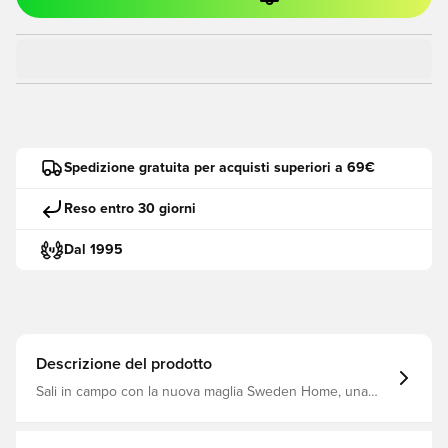
Spedizione gratuita per acquisti superiori a 69€
Reso entro 30 giorni
Dal 1995
Descrizione del prodotto
Sali in campo con la nuova maglia Sweden Home, una
celebrazione del patrimonio e dello stile del calcio
svedese. Con margherite svedesi ispirate alle stampe
vintage degli anni '70 e intrise di energia dell'era degli