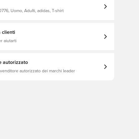
o giorno e notte. Vestibilità aderente.
costine. Maglia a coste 46% cotone, 45% viscosa, 9%
erback.
76, Uomo, Adulti, adidas, T-shirt
clienti
 aiutarti
e autorizzato
ivenditore autorizzato dei marchi leader