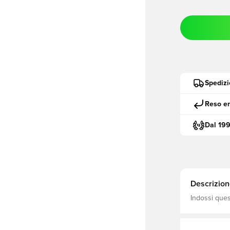
Spedizi
Reso en
Dal 19
Descrizion
Indossi ques
leggero e ad
forma del su
con pantalon