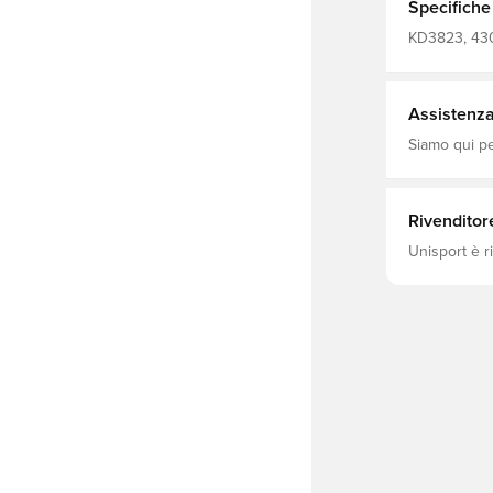
può essere indossat
Specifiche
Girocollo a 
elastan. Rac
KD3823, 4307
Assistenza 
Siamo qui per
Rivenditor
Unisport è r