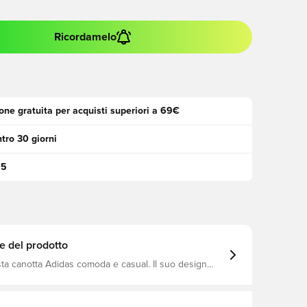
Ricordamelo
one gratuita per acquisti superiori a 69€
tro 30 giorni
95
e del prodotto
ta canotta Adidas comoda e casual. Il suo design
erente è realizzato in rete a costine che si adatta alla
o corpo per mettere in risalto la sua figura. Indossato
i sportivi o jeans, questo versatile capo essenziale