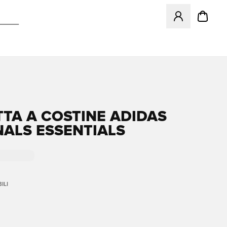
Apre una finestr
TA A COSTINE ADIDAS
NALS ESSENTIALS
ILI