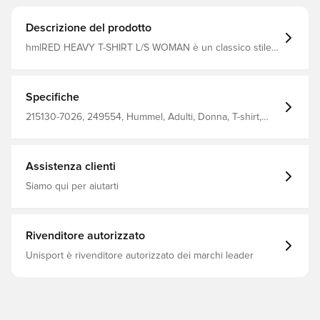
Descrizione del prodotto
hmlRED HEAVY T-SHIRT L/S WOMAN è un classico stile
casual realizzato in morbida maglia di cotone a maniche
lunghe. Questa t-shirt hummel® è progettata con scollo
tondo e un'etichetta con logo in colore a contrasto
sull'orlo. Vestibilità normale.
Specifiche
215130-7026, 249554, Hummel, Adulti, Donna, T-shirt,
Blu, 100% Co - Knit
Assistenza clienti
Siamo qui per aiutarti
Rivenditore autorizzato
Unisport è rivenditore autorizzato dei marchi leader