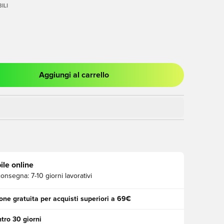
ILI
Aggiungi al carrello
stra modale per accedere o registrarsi come membro
ile online
consegna:
7-10 giorni lavorativi
one gratuita per acquisti superiori a 69€
tro 30 giorni