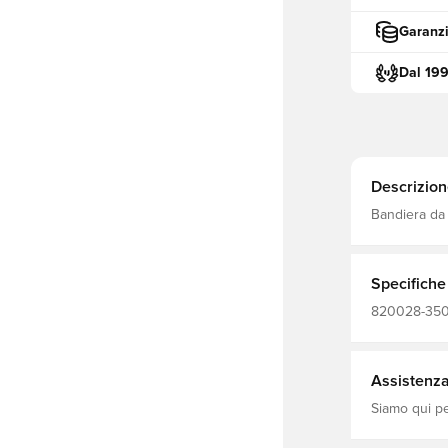
Garanzi
Dal 19
Descrizion
Bandiera da 
Include 2 ba
Specifiche
820028-350, 
arbitri
Assistenza 
Siamo qui per