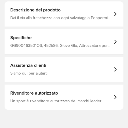
Descrizione del prodotto
Dai il via alla freschezza con ogni salvataggio Peppermint
Parry dona un tocco fresco di menta ai suoi guanti
rimuovendo sporco, sudore e batteri Formulato per
pulire e ammorbidire tutti i tipi di guanti da portiere,
questo detergente schiumogeno aiuta a prolungare la
Specifiche
durata dei guanti e a massimizzare la presa
GG900463501OS, 452586, Glove Glu, Attrezzatura per
portieri, Nero, Adulti, Bambini
Assistenza clienti
Siamo qui per aiutarti
Rivenditore autorizzato
Unisport è rivenditore autorizzato dei marchi leader