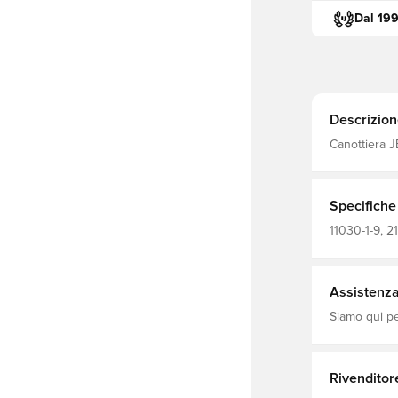
Dal 19
Descrizion
Canottiera JBS. Progettato per una vestibilit
confortevole. Realizzato con una combinazione di cot
elasticità.
Specifiche
11030-1-9, 2
Biancheria i
Assistenza 
Siamo qui per
Rivenditor