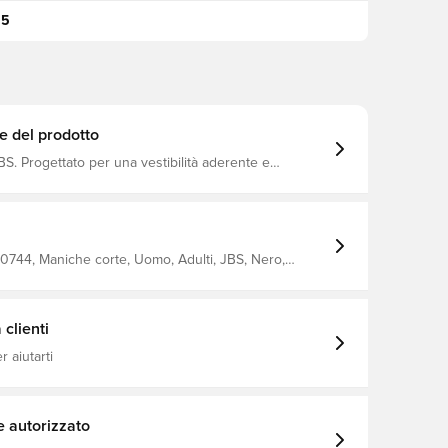
95
e del prodotto
à aderente e
one ed
10744, Maniche corte, Uomo, Adulti, JBS, Nero,
ntima
clienti
 aiutarti
e autorizzato