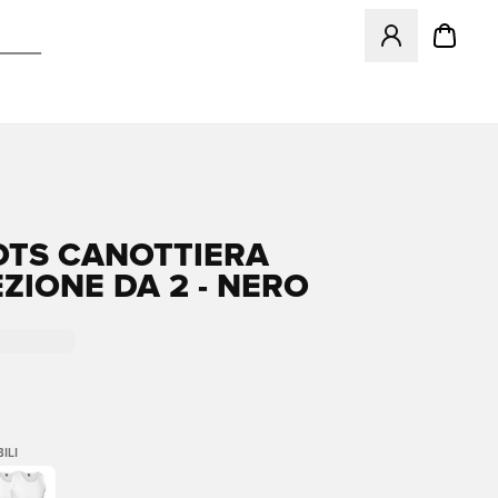
Apre una finestr
OTS CANOTTIERA
ZIONE DA 2 - NERO
ILI