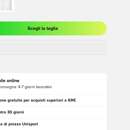
Scegli la taglia
stra modale per accedere o registrarsi come membro
ile online
consegna:
4-7 giorni lavorativi
one gratuita per acquisti superiori a 69€
tro 30 giorni
a di prezzo Unisport