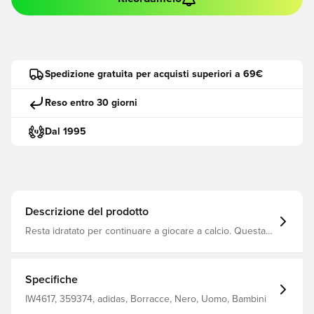
Spedizione gratuita per acquisti superiori a 69€
Reso entro 30 giorni
Dal 1995
Descrizione del prodotto
Resta idratato per continuare a giocare a calcio. Questa
borraccia adidas Tiro mantiene 500 ml di refrigerante
liquido pronto per quando ne ha più bisogno Tappo a
vite con beccuccio logo Performance + 3 strisce
Dimensioni: 23,5 cm x 7 cm Volume: 500 ml
Specifiche
IW4617, 359374, adidas, Borracce, Nero, Uomo, Bambini