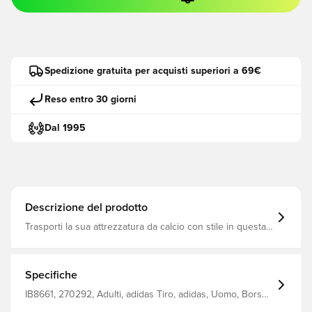
Spedizione gratuita per acquisti superiori a 69€
Reso entro 30 giorni
Dal 1995
Descrizione del prodotto
Trasporti la sua attrezzatura da calcio con stile in questa
borsa di tela adidas Tiro League. Le sue dimensioni
ridotte sono perfette per le vacanze o le gite in palestra
e la tracolla imbottita garantisce il massimo comfort.
L'apertura a U consente un facile accesso ai suoi effetti
Specifiche
personali e lo scomparto ventilato per le scarpe mantiene
le scarpe fresche. Realizzato con materiali riciclati e
IB8661, 270292, Adulti, adidas Tiro, adidas, Uomo, Borsa
contenente almeno il 40% di materiali riciclati, questo
sportiva, Rosso