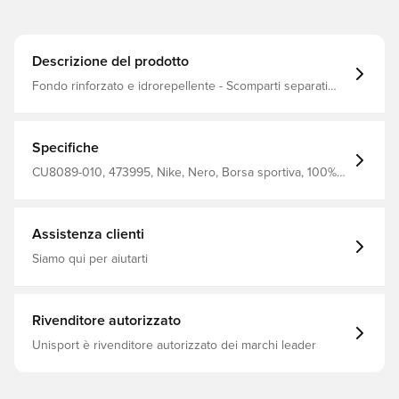
Descrizione del prodotto
Fondo rinforzato e idrorepellente - Scomparti separati
per oggetti umidi e asciutti - Può contenere fino a 95 litri -
Misure 71 x 36 x 36 Realizzato al 100% in poliestere
Specifiche
CU8089-010, 473995, Nike, Nero, Borsa sportiva, 100%
Polyester
Assistenza clienti
Siamo qui per aiutarti
Rivenditore autorizzato
Unisport è rivenditore autorizzato dei marchi leader