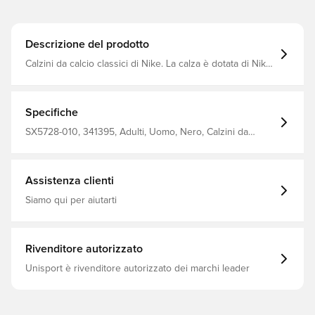
Descrizione del prodotto
Calzini da calcio classici di Nike. La calza è dotata di Nike
Dri-FIT, che fornisce ventilazione e ha un effetto di
miglioramento delle prestazioni.
Specifiche
SX5728-010, 341395, Adulti, Uomo, Nero, Calzini da
calcio, Nike, 100% Textile
Assistenza clienti
Siamo qui per aiutarti
Rivenditore autorizzato
Unisport è rivenditore autorizzato dei marchi leader