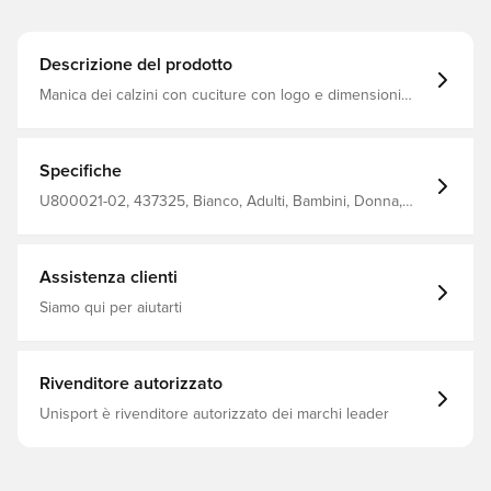
Descrizione del prodotto
Manica dei calzini con cuciture con logo e dimensioni
(interno) 95% poliammide + 5% elastan
Specifiche
U800021-02, 437325, Bianco, Adulti, Bambini, Donna,
Uomo, Calzini da calcio, Unisport
Assistenza clienti
Siamo qui per aiutarti
Rivenditore autorizzato
Unisport è rivenditore autorizzato dei marchi leader