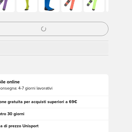
stra modale per accedere o registrarsi come membro
ile online
consegna:
4-7 giorni lavorativi
one gratuita per acquisti superiori a 69€
tro 30 giorni
a di prezzo Unisport