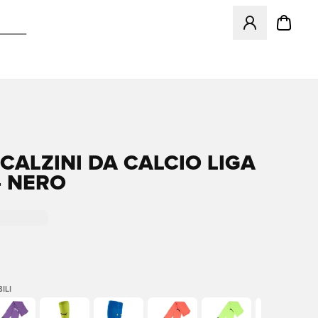
Apre una finestr
CALZINI DA CALCIO LIGA
- NERO
ILI