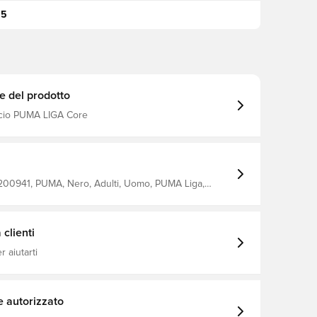
95
e del prodotto
lcio PUMA LIGA Core
200941, PUMA, Nero, Adulti, Uomo, PUMA Liga,
Calzini da calcio, 78% Polyester, 18% Cotton, 4% Elastane
clienti
 aiutarti
e autorizzato