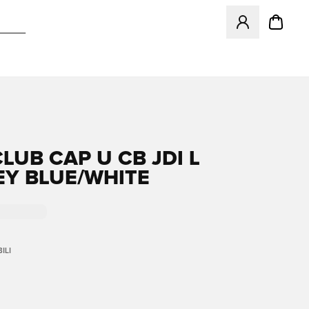
Apre una finestr
LUB CAP U CB JDI L
Y BLUE/WHITE
ILI