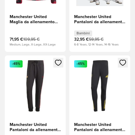
Manchester United
Manchester United
Maglia da allenamento
Pantaloni da allenamento
Pre-partita - Mufc Red
Tiro 25 - Aurora
Black/Purple Tint (Viola)
Bambini
Bambini
71,95 €
109,95 €
32,95 €
59,95 €
Medium, Large, X-Large, XX-Large
6-8 Years, 12-14 Years, 14-16 Years
Apre una finestra modale per accedere o registrarsi come m
Apre una finestra modale per
-45%
-45%
Manchester United
Manchester United
Pantaloni da allenamento
Pantaloni da allenamento
Terrace Icons - Nero
Tiro 25 EU - Nero/Hi-Res