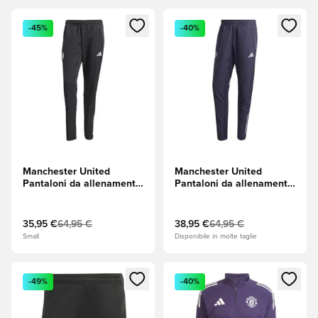
Apre una finestra modale per accedere o registrarsi come m
Apre una finestra modale per
-45%
-40%
Manchester United
Manchester United
Pantaloni da allenamento
Pantaloni da allenamento
Tiro 25 Presentation -
Tiro 25 Presentation -
Nero/Prugna
Aurora Black/Purple Tint
Aurora/Bianco
(Viola)
35,95 €
64,95 €
38,95 €
64,95 €
Small
Disponibile in molte taglie
Apre una finestra modale per accedere o registrarsi come m
Apre una finestra modale per
-49%
-40%