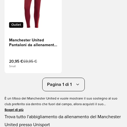
Outlet
Manchester United
Pantaloni da allenamento
Tiro 23 EU - Team
Collegiate Red (Rosso)
20,95 €
69,95 €
Small
Pagina 1 di 1
È un tifoso del Manchester United e vuole mostrare il suo sostegno al suo
club preferito sia dentro che fuori dal campo, allora acquisti il suo
abbigliamento da allenamento per il Manchester United all'Unisport oggi.
Scopri di più
Non solo l'abbigliamento da allenamento del Manchester United è una
Trova tutto l'abbigliamento da allenamento del Manchester
necessità in campo durante l'allenamento, ma ha anche un aspetto
United presso Unisport
dannatamente fantastico fuori dal campo. Quindi prenda il suo abbigliamento