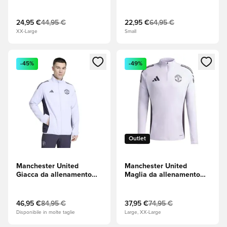
allenamento Tiro 25 -
Tiro 24 EU - Carbonio
Aurora Black/Purple Tint
(Viola)
24,95 €
44,95 €
22,95 €
64,95 €
XX-Large
Small
Apre una finestra modale per accedere o registrarsi come m
Apre una finestra modale per
-45%
-49%
Outlet
Manchester United
Manchester United
Giacca da allenamento
Maglia da allenamento
Presentation Tiro 25 -
Tiro 25 - Purple Tint
Purple Tint (Viola)/Aurora
(Viola)/Aurora Black
Black
46,95 €
84,95 €
37,95 €
74,95 €
Disponibile in molte taglie
Large, XX-Large