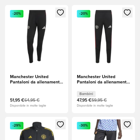
Apre una finestra modale per accedere o registrarsi come m
Apre una finestra modale per
-20%
-20%
Manchester United
Manchester United
Pantaloni da allenamento
Pantaloni da allenamento
- Nero
- Nero Bambini
Bambini
51,95 €
64,95 €
47,95 €
59,95 €
Disponibile in molte taglie
Disponibile in molte taglie
Apre una finestra modale per accedere o registrarsi come m
Apre una finestra modale per
-29%
-30%