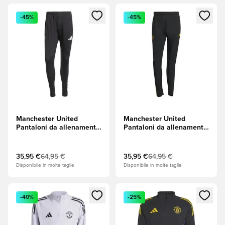
Apre una finestra modale per accedere o registrarsi come m
Apre una finestra modale per
-45%
-45%
Manchester United
Manchester United
Pantaloni da allenamento
Pantaloni da allenamento
Tiro 25 - Nero/Prugna
Tiro 25 Presentation EU -
Aurora
Nero/Hi-Res Blue
(Blu)/Tribe Yellow
35,95 €
64,95 €
35,95 €
64,95 €
Disponibile in molte taglie
Disponibile in molte taglie
Apre una finestra modale per accedere o registrarsi come m
Apre una finestra modale per
-40%
-25%