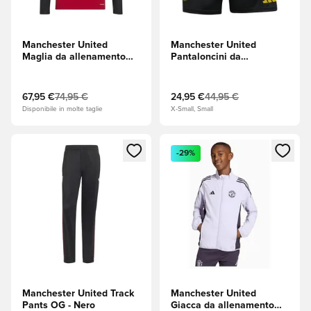
Manchester United
Manchester United
Maglia da allenamento
Pantaloncini da
Zip a 1/4 - Rosso
allenamento Tiro 25 EU -
Nero/Hi-Res Blue
(Blu)/Tribe Yellow
67,95 €
74,95 €
24,95 €
44,95 €
Disponibile in molte taglie
X-Small, Small
Apre una finestra modale per accedere o registrarsi come m
Apre una finestra modale per
-29%
Manchester United Track
Manchester United
Pants OG - Nero
Giacca da allenamento