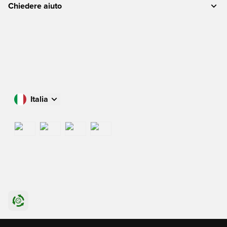
Chiedere aiuto
Italia
Acquista nel tuo paese
International
US
Danmark