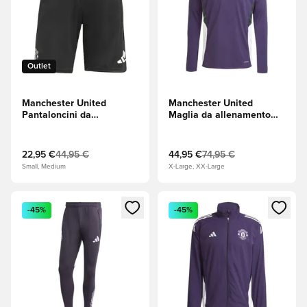
Outlet
Manchester United
Manchester United
Pantaloncini da
Maglia da allenamento
allenamento Tiro 25 -
Tiro 25 - Prugna
Nero/Prugna Aurora
Aurora/Bianco/Nero
22,95 €
44,95 €
44,95 €
74,95 €
Small, Medium
X-Large, XX-Large
Apre una finestra modale per accedere o registrarsi come m
Apre una finestra modale per
-45%
-45%