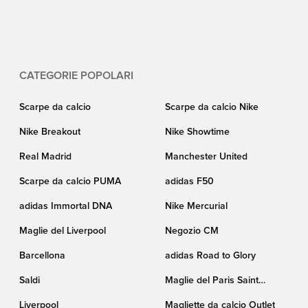
da allenamento per il Manchester United e si prepari a sembrare una star.
Unisport garantisce ottimi prezzi e consegna rapida.
CATEGORIE POPOLARI
Scarpe da calcio
Scarpe da calcio Nike
Nike Breakout
Nike Showtime
Real Madrid
Manchester United
Scarpe da calcio PUMA
adidas F50
adidas Immortal DNA
Nike Mercurial
Maglie del Liverpool
Negozio CM
Barcellona
adidas Road to Glory
Saldi
Maglie del Paris Saint
Germain
Liverpool
Magliette da calcio Outlet