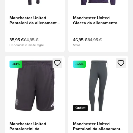
Manchester United
Manchester United
Pantaloni da allenamento
Giacca da allenamento
Tiro 25 - Aurora
Presentation Tiro 25 -
Black/Purple Tint (Viola)
Prugna
Aurora/Bianco/Nero
35,95 €
64,95 €
46,95 €
84,95 €
Disponibile in molte taglie
Small
Apre una finestra modale per accedere o registrarsi come m
Apre una finestra modale per
-44%
-65%
Outlet
Manchester United
Manchester United
Pantaloncini da
Pantaloni da allenamento