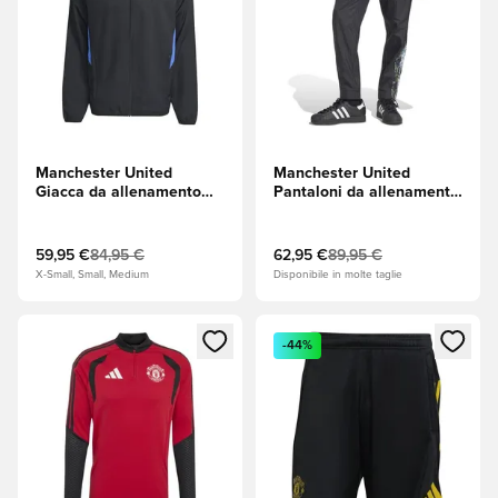
Manchester United
Manchester United
Giacca da allenamento
Pantaloni da allenamento
Presentation Tiro 25 EU -
1990/92 - Nero
Nero/Hi-Res Blue
(Blu)/Tribe Yellow
59,95 €
84,95 €
62,95 €
89,95 €
X-Small, Small, Medium
Disponibile in molte taglie
Apre una finestra modale per accedere o registrarsi come m
Apre una finestra modale per
-44%