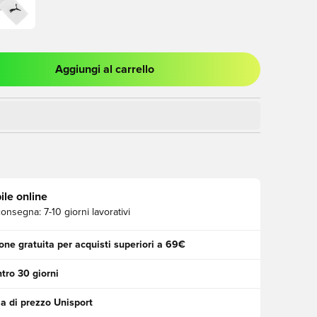
Aggiungi al carrello
stra modale per accedere o registrarsi come membro
ile online
consegna:
7-10 giorni lavorativi
one gratuita per acquisti superiori a 69€
tro 30 giorni
a di prezzo Unisport