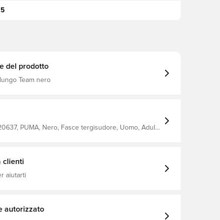
95
e del prodotto
 lungo Team nero
20637, PUMA, Nero, Fasce tergisudore, Uomo, Adulti,
Material Composition, 80% Cotton/10% Nylon/10% Rubber
clienti
 aiutarti
e autorizzato