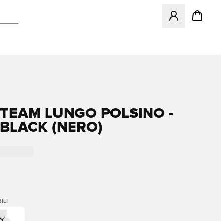
Apre una finestr
TEAM LUNGO POLSINO -
BLACK (NERO)
ILI