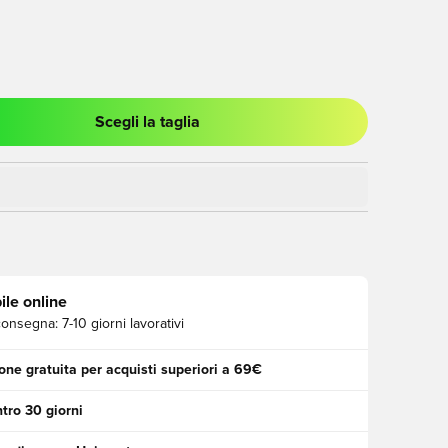
Scegli la taglia
stra modale per accedere o registrarsi come membro
ile online
consegna:
7-10 giorni lavorativi
one gratuita per acquisti superiori a 69€
tro 30 giorni