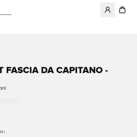
Apre una finestr
T FASCIA DA CAPITANO -
oni
ILI