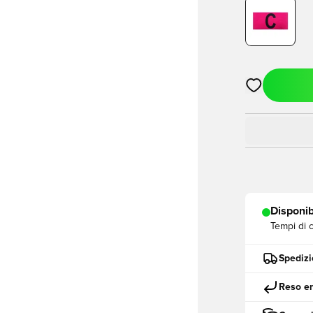
Apre una fine
Disponib
Tempi di 
Spedizi
Reso en