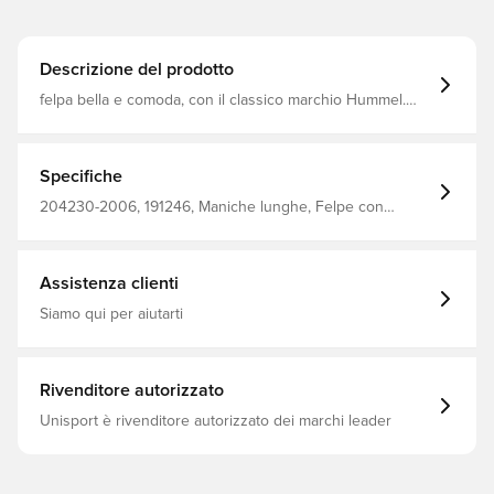
Descrizione del prodotto
felpa bella e comoda, con il classico marchio Hummel.
polso e vita a costine per una perfetta aderenza.
vestibilità regolare. Realizzato al 100% in cotone.
Specifiche
204230-2006, 191246, Maniche lunghe, Felpe con
cappuccio, Hummel, Uomo, Adulti, Grigio, 70% Co, 30% Pl
- Knit
Assistenza clienti
Siamo qui per aiutarti
Rivenditore autorizzato
Unisport è rivenditore autorizzato dei marchi leader