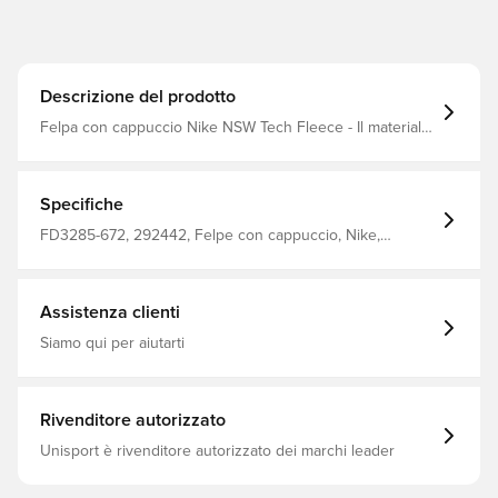
Descrizione del prodotto
Felpa con cappuccio Nike NSW Tech Fleece - Il materiale
Tech Fleece morbido e confortevole e il cappuccio La
tengono al caldo e al riparo dal vento e dalle intemperie -
Tasche frontali con possibilità di riporre oggetti personali
- Cerniera a tutta lunghezza, che rende la felpa facile da
Specifiche
indossare e da togliere - Vestibilità standard 69% cotone
31% poliestere
FD3285-672, 292442, Felpe con cappuccio, Nike,
Bambini, Uomo, Nike Tech Fleece, Maniche lunghe,
Rosso, 52% Cotton 48% Polyester
Assistenza clienti
Siamo qui per aiutarti
Rivenditore autorizzato
Unisport è rivenditore autorizzato dei marchi leader