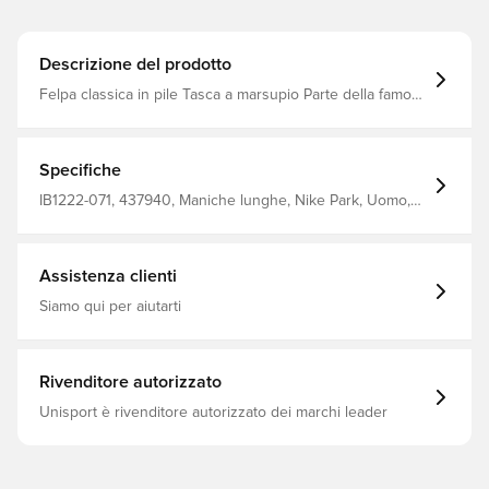
Descrizione del prodotto
Felpa classica in pile Tasca a marsupio Parte della famosa
collezione Park 26
Specifiche
IB1222-071, 437940, Maniche lunghe, Nike Park, Uomo,
Adulti, Nike, Felpe con cappuccio, 80% Cotton 20%
Polyester, Grigio, Senza calzino
Assistenza clienti
Siamo qui per aiutarti
Rivenditore autorizzato
Unisport è rivenditore autorizzato dei marchi leader