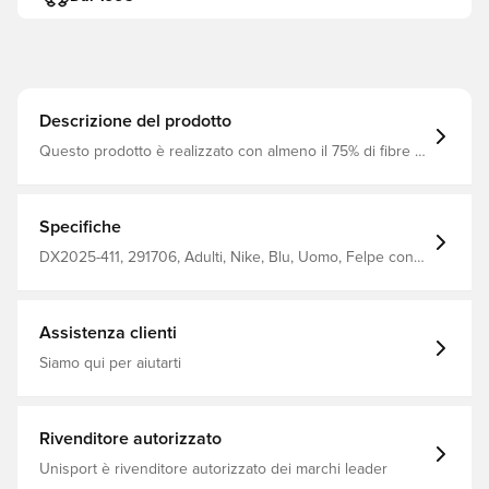
Descrizione del prodotto
Questo prodotto è realizzato con almeno il 75% di fibre di
poliestere riciclato Materiale lavorato a macchina morbido
e liscio che offre un comfort di prima classe I polsini e
l'orlo a costine trattengono il calore e offrono una
vestibilità aderente che rimane dove deve essere Il collo
Specifiche
alto aiuta a tenere lontano il vento freddo, mentre i
cordoncini consentono di regolare il cappuccio per una
DX2025-411, 291706, Adulti, Nike, Blu, Uomo, Felpe con
copertura perfetta Cerniera a tutta lunghezza Vestibilità
cappuccio, Maniche lunghe, This Product Is Made With At
standard 100% poliestere
Least 75% Recycled Polyester Fibers
Assistenza clienti
Siamo qui per aiutarti
Rivenditore autorizzato
Unisport è rivenditore autorizzato dei marchi leader