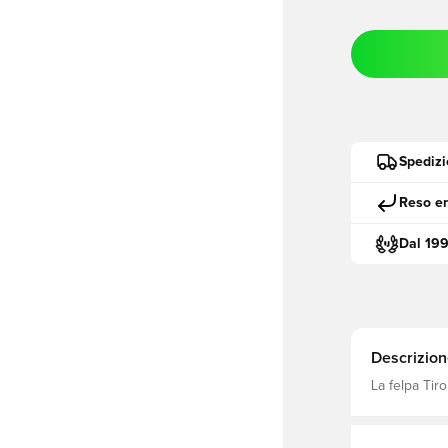
Spedizi
Reso en
Dal 19
Descrizion
La felpa Tiro
calcio, pass
ergonomico e
completa il s