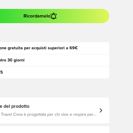
Ricordamelo
one gratuita per acquisti superiori a 69€
tro 30 giorni
95
e del prodotto
 Travel Crew è progettata per chi vive e respira per il
ando senza problemi dal campo alla strada. Il taglio
 i dettagli tecnici offrono un look moderno che
uo stile di vita attivo. La vestibilità regolare dà una