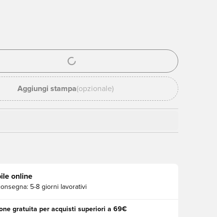
stra modale per accedere o registrarsi come membro
Aggiungi stampa
(opzionale)
ile online
consegna:
5-8 giorni lavorativi
one gratuita per acquisti superiori a 69€