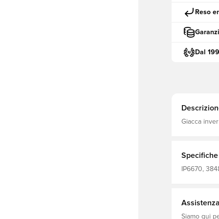
Reso en
Garanzi
Dal 19
Descrizion
Giacca inver
invernali Pr
intemperie L
personali o scal
il 70% di con
Specifiche
IP6670, 3848
invernali, M
Assistenza 
Siamo qui per