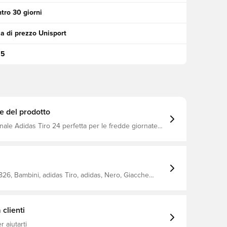
tro 30 giorni
a di prezzo Unisport
95
e del prodotto
nale Adidas Tiro 24 perfetta per le fredde giornate
atico cappuccio per proteggersi dal vento e dalle
e tasche laterali consentono di riporre oggetti
dare le mani Vestibilità standard Contiene almeno
tenuto riciclato
26, Bambini, adidas Tiro, adidas, Nero, Giacche
aniche lunghe
clienti
 aiutarti