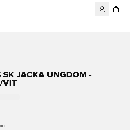
Apre una finestr
 SK JACKA UNGDOM -
/VIT
ILI