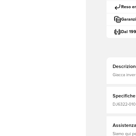
Reso en
Garanzi
Dal 19
Descrizion
Giacca inver
Specifiche
DJ6322-010,
Maniche lung
Least 50% R
Assistenza 
Siamo qui per