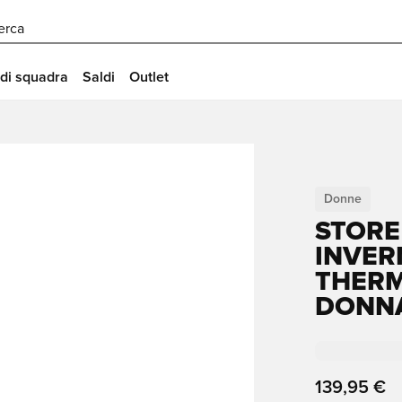
erca
 di squadra
Saldi
Outlet
Donne
STORE
INVER
THERM
DONN
139,95 €