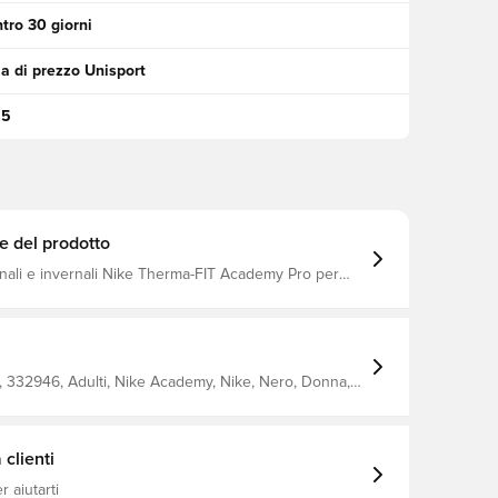
tro 30 giorni
a di prezzo Unisport
95
e del prodotto
nali e invernali Nike Therma-FIT Academy Pro per
Store Bergan. Questo prodotto è per donne.
 332946, Adulti, Nike Academy, Nike, Nero, Donna,
he, Giacche invernali, This Product Is Made With At
ecycled Polyester Fibers
clienti
 aiutarti