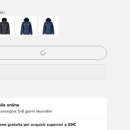
ILI
stra modale per accedere o registrarsi come membro
ile online
consegna:
5-8 giorni lavorativi
one gratuita per acquisti superiori a 69€