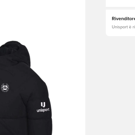
Rivenditor
Unisport è r