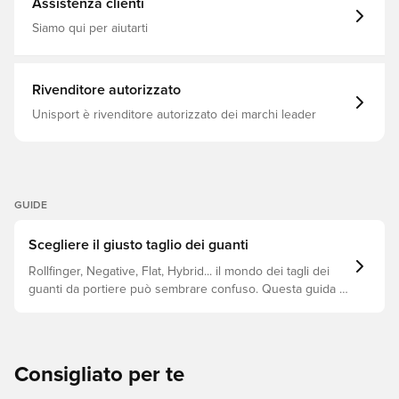
Assistenza clienti
Siamo qui per aiutarti
Rivenditore autorizzato
Unisport è rivenditore autorizzato dei marchi leader
GUIDE
Scegliere il giusto taglio dei guanti
Rollfinger, Negative, Flat, Hybrid... il mondo dei tagli dei
guanti da portiere può sembrare confuso. Questa guida ti
aiuterà a capire le principali differenze per scegliere il
taglio giusto per ogni mano.
Consigliato per te