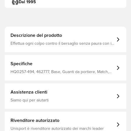
Dal 1995
Descrizione del prodotto
Effettua ogni colpo contro il bersaglio senza paura con i
palmi imbottiti in schiuma, che aiutano ad assorbire
l'impatto dei colpi più duri. La superficie liscia La aiuterà a
tenere meglio la palla e, grazie ai pannelli in rete che
forniscono il flusso d'aria, le sue mani rimarranno
Specifiche
fresche.
HQ0257-494, 462777, Base, Guanti da portiere, Match,
No, Nike, Adulti, Regular Cut, Blu, Uomo, Terreno erboso
a fondo compatto (FG o Firm Ground)
Assistenza clienti
Siamo qui per aiutarti
Rivenditore autorizzato
Unisport è rivenditore autorizzato dei marchi leader