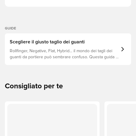
GUIDE
Scegliere il giusto taglio dei guanti
Rollfinger, Negative, Flat, Hybrid... il mondo dei tagli dei
guanti da portiere può sembrare confuso. Questa guida ti
aiuterà a capire le principali differenze per scegliere il
taglio giusto per ogni mano.
Consigliato per te