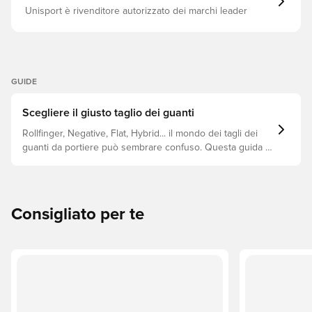
Unisport è rivenditore autorizzato dei marchi leader
GUIDE
Scegliere il giusto taglio dei guanti
Rollfinger, Negative, Flat, Hybrid... il mondo dei tagli dei
guanti da portiere può sembrare confuso. Questa guida ti
aiuterà a capire le principali differenze per scegliere il
taglio giusto per ogni mano.
Consigliato per te