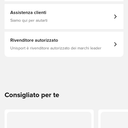
Indumento di base, Modello corto, PUMA Instinct, Main
Material 1: 88% Polyester, 12% Elastane - Single Jersey -
185.00 G/M² - Piece Dyed - Chemical - Absorbency&/Or
Assistenza clienti
Wicking - Drycell (Fun/001)
Siamo qui per aiutarti
Rivenditore autorizzato
Unisport è rivenditore autorizzato dei marchi leader
Consigliato per te