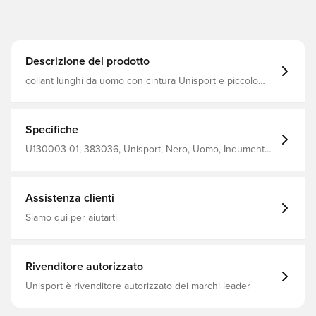
Descrizione del prodotto
collant lunghi da uomo con cintura Unisport e piccolo
logo «U» sul fianco sinistro 92% poliestere 8% elastan
Specifiche
U130003-01, 383036, Unisport, Nero, Uomo, Indumento
di base, Modello lungo, Adulti
Assistenza clienti
Siamo qui per aiutarti
Rivenditore autorizzato
Unisport è rivenditore autorizzato dei marchi leader