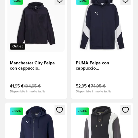
-60%
-29%
Outlet
Manchester City Felpa
PUMA Felpa con
con cappuccio
cappuccio
ftblMonochrome FZ - New
teamEVOSTRIPE - PUMA
Navy (Blu navy)
Navy (Blu navy)/Puma
Silver (Argento)/PUMA
41,95 €
104,95 €
52,95 €
74,95 €
White (Bianco)
Disponibile in molte taglie
Disponibile in molte taglie
Apre una finestra modale per accedere o registrarsi come m
Apre una finestra modale per
-35%
-50%