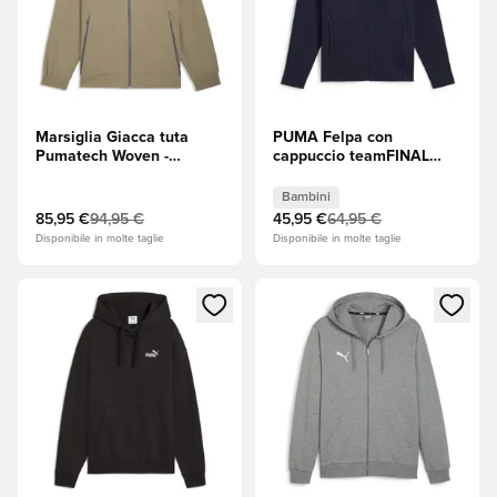
Marsiglia Giacca tuta
PUMA Felpa con
Pumatech Woven -
cappuccio teamFINAL
Marrone
Casuals Full Zip -
Navy/Puma Silver
Bambini
(Argento) Bambini
85,95 €
94,95 €
45,95 €
64,95 €
Disponibile in molte taglie
Disponibile in molte taglie
Apre una finestra modale per accedere o registrarsi come m
Apre una finestra modale per