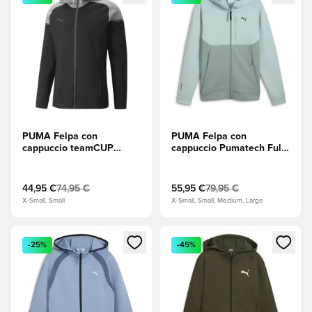
PUMA Felpa con
PUMA Felpa con
cappuccio teamCUP
cappuccio Pumatech Full
Casuals - Nero/Grigio
Zip - Menta moderna
44,95 €
74,95 €
55,95 €
79,95 €
X-Small, Small
X-Small, Small, Medium, Large
Apre una finestra modale per accedere o registrarsi come m
Apre una finestra modale per
-25%
-45%