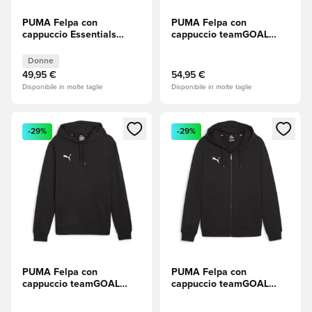
PUMA Felpa con
PUMA Felpa con
cappuccio Essentials
cappuccio teamGOAL
Small Logo No. 1 - PUMA
Casuals Full Zip - Medium
Black (Nero) Donna
Grey Heather (Grigio
Donne
mélange)/PUMA White
49,95 €
54,95 €
(Bianco)
Disponibile in molte taglie
Disponibile in molte taglie
Apre una finestra modale per accedere o registrarsi come m
Apre una finestra modale per
-29%
-29%
PUMA Felpa con
PUMA Felpa con
cappuccio teamGOAL
cappuccio teamGOAL
Casuals - Nero/Bianco
Casuals Full Zip - PUMA
Black (Nero)/PUMA White