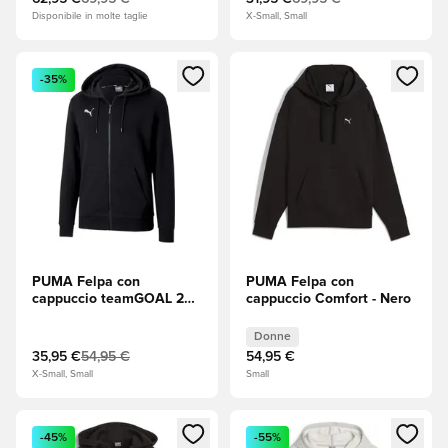
Disponibile in molte taglie
X-Small, Small
Apre una finestra modale per accedere o registrarsi come m
Apre una finestra modale per
-35%
PUMA Felpa con
PUMA Felpa con
cappuccio teamGOAL 23
cappuccio Comfort - Nero
Casuals - Nero
Donne
35,95 €
54,95 €
54,95 €
X-Small, Small
Small
Apre una finestra modale per accedere o registrarsi come m
Apre una finestra modale per
-45%
-55%