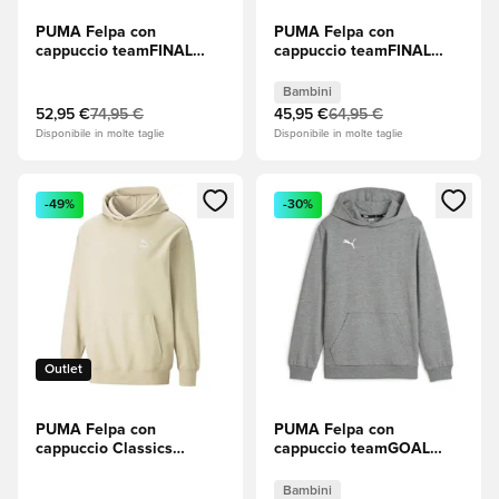
PUMA Felpa con
PUMA Felpa con
cappuccio teamFINAL
cappuccio teamFINAL
Casuals Full Zip -
Casuals Full Zip - Nero
Navy/Puma Silver
Bambini
Bambini
(Argento)
52,95 €
74,95 €
45,95 €
64,95 €
Disponibile in molte taglie
Disponibile in molte taglie
Apre una finestra modale per accedere o registrarsi come m
Apre una finestra modale per
-49%
-30%
Outlet
PUMA Felpa con
PUMA Felpa con
cappuccio Classics
cappuccio teamGOAL
Relaxed - Beige
Casuals - Grigio Bambini
Bambini