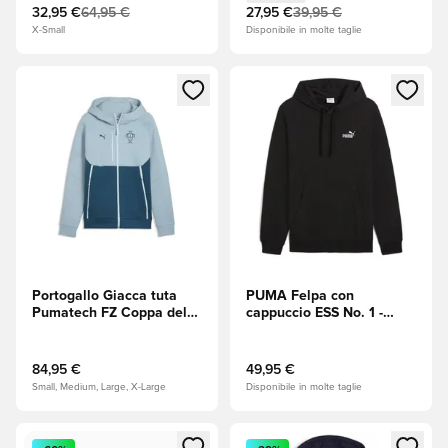
32,95 €
64,95 €
27,95 €
39,95 €
X-Small
Disponibile in molte taglie
Apre una finestra modale per accedere o registrarsi come m
Apre una finestra modale per
Portogallo Giacca tuta
PUMA Felpa con
Pumatech FZ Coppa del
cappuccio ESS No. 1 -
Mondo 2026 - Seafoam
Nero
(Verde)
84,95 €
49,95 €
Small, Medium, Large, X-Large
Disponibile in molte taglie
Apre una finestra modale per accedere o registrarsi come m
Apre una finestra modale per