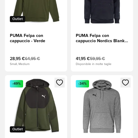
Outlet
PUMA Felpa con
PUMA Felpa con
cappuccio - Verde
cappuccio Nordics Blank -
Nero/Cool Dark Gray
28,95 €
64,95 €
41,95 €
59,95 €
Small, Medium
Disponibile in molte taglie
Apre una finestra modale per accedere o registrarsi come m
Apre una finestra modale per
-49%
-34%
Outlet