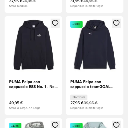
37,95 €
74,95 €
31,95 €
44,95 €
Small, Medium
Disponibile in molte taglie
Apre una finestra modale per accedere o registrarsi come m
Apre una finestra modale per
-30%
PUMA Felpa con
PUMA Felpa con
cappuccio ESS No. 1 - New
cappuccio teamGOAL
Navy (Blu navy)
Casuals - Navy Bambini
Bambini
49,95 €
27,95 €
39,95 €
Small, X-Large, XX-Large
Disponibile in molte taglie
Apre una finestra modale per accedere o registrarsi come m
Apre una finestra modale per
-40%
-30%