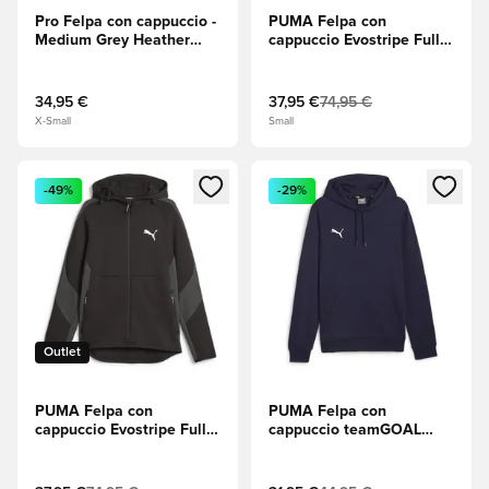
Pro Felpa con cappuccio -
PUMA Felpa con
Medium Grey Heather
cappuccio Evostripe Full
(Grigio mélange)/PUMA
Zip - Verde
Black (Nero)
34,95 €
37,95 €
74,95 €
X-Small
Small
Apre una finestra modale per accedere o registrarsi come m
Apre una finestra modale per
-49%
-29%
Outlet
PUMA Felpa con
PUMA Felpa con
cappuccio Evostripe Full
cappuccio teamGOAL
Zip - Nero
Casuals - Navy/Bianco