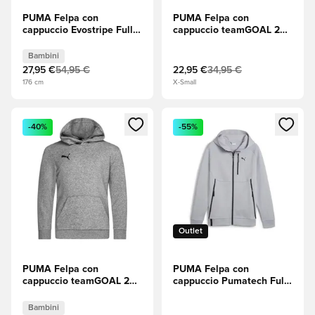
PUMA Felpa con
PUMA Felpa con
cappuccio Evostripe Full
cappuccio teamGOAL 23
Zip - Verde Bambini
Casuals - Medium Grey
Heather (Grigio
Bambini
mélange)/PUMA Black
27,95 €
54,95 €
22,95 €
34,95 €
(Nero)
176 cm
X-Small
Apre una finestra modale per accedere o registrarsi come m
Apre una finestra modale per
-40%
-55%
Outlet
PUMA Felpa con
PUMA Felpa con
cappuccio teamGOAL 23
cappuccio Pumatech Full
Casuals - Medium Grey
Zip - Medium Grey
Heather (Grigio
Heather (Grigio
Bambini