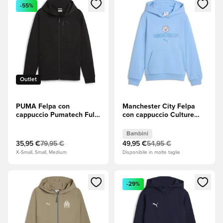
Apre una finestra modale per accedere o registrarsi come m
Apre una finestra modale per
-55%
Outlet
PUMA Felpa con
Manchester City Felpa
cappuccio Pumatech Full
con cappuccio Culture
Zip - Nero
Bambini
Bambini
35,95 €
79,95 €
49,95 €
54,95 €
X-Small, Small, Medium
Disponibile in molte taglie
Apre una finestra modale per accedere o registrarsi come m
Apre una finestra modale per
-29%