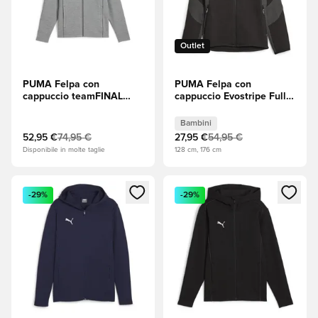
Outlet
PUMA Felpa con
PUMA Felpa con
cappuccio teamFINAL
cappuccio Evostripe Full
Casuals Full Zip - Medium
Zip - Nero Bambini
Grey Heather (Grigio
Bambini
mélange)/Puma Silver
52,95 €
74,95 €
27,95 €
54,95 €
(Argento)
Disponibile in molte taglie
128 cm, 176 cm
Apre una finestra modale per accedere o registrarsi come m
Apre una finestra modale per
-29%
-29%