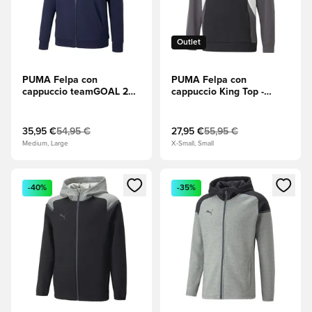
Outlet
PUMA Felpa con
PUMA Felpa con
cappuccio teamGOAL 23
cappuccio King Top -
Casuals - Peacoat (Blu)
PUMA Black
(Nero)/Grigio/PUMA
White (Bianco)
35,95 €
54,95 €
27,95 €
55,95 €
Medium, Large
X-Small, Small
Apre una finestra modale per accedere o registrarsi come m
Apre una finestra modale per
-40%
-35%