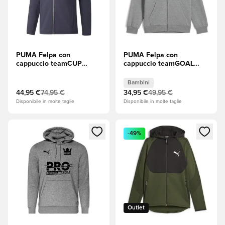
PUMA Felpa con
PUMA Felpa con
cappuccio teamCUP
cappuccio teamGOAL
Casuals - Parisian Night
Casuals Full Zip - Medium
(Blu)/Medium Grey
Grey Heather (Grigio
Bambini
Heather (Grigio mélange)
mélange)/PUMA White
44,95 €
74,95 €
34,95 €
49,95 €
(Bianco) Bambini
Disponibile in molte taglie
Disponibile in molte taglie
Apre una finestra modale per accedere o registrarsi come m
Apre una finestra modale per
-49%
Outlet