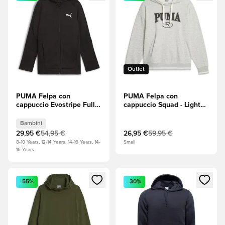
Outlet
PUMA Felpa con
PUMA Felpa con
cappuccio Evostripe Full
cappuccio Squad - Light
Zip - Nero Bambini
Grey Heather (Grigio
chiaro mélange)
Bambini
29,95 €
54,95 €
26,95 €
59,95 €
8-10 Years, 12-14 Years, 14-16 Years, 14-
Small
16 Years
Apre una finestra modale per accedere o registrarsi come m
Apre una finestra modale per
-55%
-30%