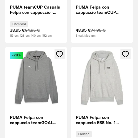
PUMA teamCUP Casuals
PUMA Felpa con
Felpa con cappuccio -
cappuccio teamCUP
Nero/Medium Grey
Casuals - Medium Grey
Heather (Grigio mélange)
Heather (Grigio
Bambini
Bambini
mélange)/PUMA Black
38,95 €
64,95 €
48,95 €
74,95 €
(Nero)
116 cm, 128 cm, 140 cm, 152 cm
Small, Medium
Apre una finestra modale per accedere o registrarsi come m
Apre una finestra modale per
-29%
PUMA Felpa con
PUMA Felpa con
cappuccio teamGOAL
cappuccio ESS No. 1
Casuals - Grigio
Comfort - Grigio chiaro
Donne