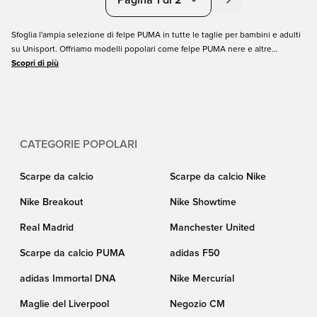
Pagina 1 di 2
Sfoglia l'ampia selezione di felpe PUMA in tutte le taglie per bambini e adulti
su Unisport. Offriamo modelli popolari come felpe PUMA nere e altre
colorazioni che può indossare per un look casual. Ordini la felpa con
Scopri di più
cappuccio PUMA adatta alle sue esigenze e ottenga una consegna rapida.
CATEGORIE POPOLARI
Scarpe da calcio
Scarpe da calcio Nike
Nike Breakout
Nike Showtime
Real Madrid
Manchester United
Scarpe da calcio PUMA
adidas F50
adidas Immortal DNA
Nike Mercurial
Maglie del Liverpool
Negozio CM