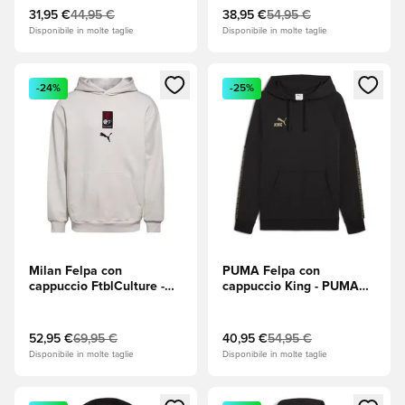
(Bianco)
31,95 €
44,95 €
38,95 €
54,95 €
Disponibile in molte taglie
Disponibile in molte taglie
Apre una finestra modale per accedere o registrarsi come m
Apre una finestra modale per
-24%
-25%
Milan Felpa con
PUMA Felpa con
cappuccio FtblCulture -
cappuccio King - PUMA
Vapor Gray (Grigio)
Black (Nero)/PUMA Gold
Relaxed
(Oro)
52,95 €
69,95 €
40,95 €
54,95 €
Disponibile in molte taglie
Disponibile in molte taglie
Apre una finestra modale per accedere o registrarsi come m
Apre una finestra modale per