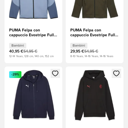
PUMA Felpa con
PUMA Felpa con
cappuccio Evostripe Full
cappuccio Evostripe Full
Zip - Blu Bambini
Zip - Dark Oliven (Verde
oliva) Bambini
Bambini
Bambini
40,95 €
54,95 €
29,95 €
54,95 €
12-14 Years, 128 cm, 140 cm, 152 cm
8-10 Years, 14-16 Years, 14-16 Years
Apre una finestra modale per accedere o registrarsi come m
Apre una finestra modale per
-29%