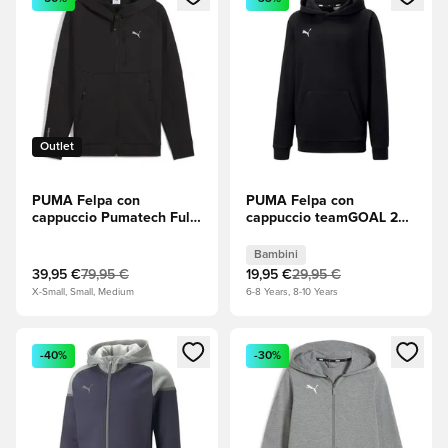
Outlet
PUMA Felpa con
PUMA Felpa con
cappuccio Pumatech Full
cappuccio teamGOAL 23
Zip - Nero
Casuals - Nero/Bianco
Bambini
Bambini
39,95 €
79,95 €
19,95 €
29,95 €
X-Small, Small, Medium
6-8 Years, 8-10 Years
Apre una finestra modale per accedere o registrarsi come m
Apre una finestra modale per
-40%
-30%