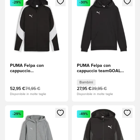
-29%
-30%
PUMA Felpa con
PUMA Felpa con
cappuccio
cappuccio teamGOAL
teamEVOSTRIPE - PUMA
Casuals - Nero Bambini
Black (Nero)/Puma Silver
Bambini
(Argento)/PUMA White
52,95 €
74,95 €
27,95 €
39,95 €
(Bianco)
Disponibile in molte taglie
Disponibile in molte taglie
Apre una finestra modale per accedere o registrarsi come m
Apre una finestra modale per
-29%
-49%