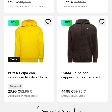
mélange)/PUMA Black
mélange)/PUMA Black
17,95 €
29,95 €
35,95 €
79,95 €
(Nero) Bambini
(Nero)
6-8 Years, 8-10 Years, 10-12 Years
X-Small, Small, Medium
Apre una finestra modale per accedere o registrarsi come m
Apre una finestra modale per
-55%
-25%
Outlet
PUMA Felpa con
PUMA Felpa con
cappuccio Nordics Blank -
cappuccio ESS Elevated
Giallo Bambini
Relaxed - Nero
Bambini
23,95 €
52,95 €
44,95 €
59,95 €
Disponibile in molte taglie
Small, Medium, Large