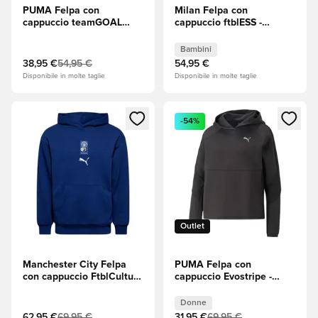
PUMA Felpa con
Milan Felpa con
cappuccio teamGOAL
cappuccio ftblESS -
Casuals Full Zip -
Nero/Rosso Bambini
Navy/PUMA White
Bambini
(Bianco)
38,95 €
54,95 €
54,95 €
Disponibile in molte taglie
Disponibile in molte taglie
Apre una finestra modale per accedere o registrarsi come m
Apre una finestra modale per
-54%
Outlet
Manchester City Felpa
PUMA Felpa con
con cappuccio FtblCulture
cappuccio Evostripe -
- Blue Jewel Relaxed
Nero Donna
Donne
62,95 €
69,95 €
31,95 €
69,95 €