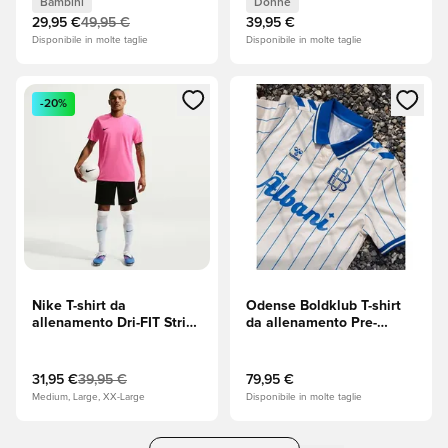
Bambini
Donne
(Rosa) Donna
29,95 €
49,95 €
39,95 €
Disponibile in molte taglie
Disponibile in molte taglie
Apre una finestra modale per accedere o registrarsi come m
Apre una finestra modale per
-20%
Nike T-shirt da
Odense Boldklub T-shirt
allenamento Dri-FIT Strike
da allenamento Pre-
- Rosa/Nero
partita - Bianco
31,95 €
39,95 €
79,95 €
Medium, Large, XX-Large
Disponibile in molte taglie