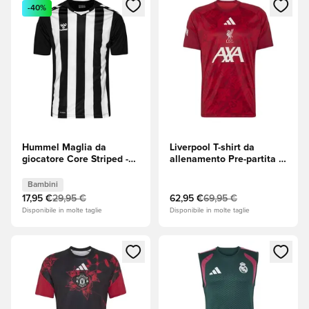
Apre una finestra modale per accedere o registrarsi come m
Apre una finestra modale per
-40%
Hummel Maglia da
Liverpool T-shirt da
giocatore Core Striped -
allenamento Pre-partita -
Nero/Bianco Bambini
Better Scarlet
(Rosso)/Active Maroon
Bambini
17,95 €
29,95 €
62,95 €
69,95 €
Disponibile in molte taglie
Disponibile in molte taglie
Apre una finestra modale per accedere o registrarsi come m
Apre una finestra modale per