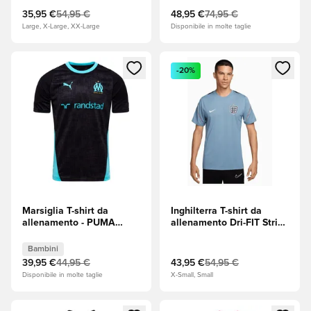
35,95 €
54,95 €
48,95 €
74,95 €
Large, X-Large, XX-Large
Disponibile in molte taglie
Apre una finestra modale per accedere o registrarsi come m
Apre una finestra modale per
-20%
Marsiglia T-shirt da
Inghilterra T-shirt da
allenamento - PUMA
allenamento Dri-FIT Strike
Black (Nero)/Team Aqua
Coppa del Mondo 2026 -
Bambini
Work
Bambini
Blue/Obsidian/Bianco
39,95 €
44,95 €
43,95 €
54,95 €
Disponibile in molte taglie
X-Small, Small