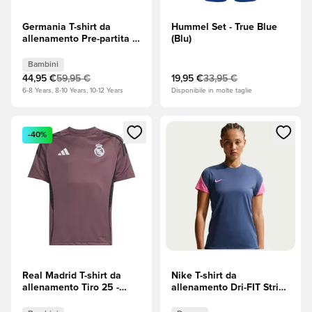
Germania T-shirt da
Hummel Set - True Blue
allenamento Pre-partita -
(Blu)
Nero/Team Yellow
(Giallo)/Team Red (Rosso)
Bambini
Bambini
44,95 €
59,95 €
19,95 €
33,95 €
6-8 Years, 8-10 Years, 10-12 Years
Disponibile in molte taglie
Apre una finestra modale per accedere o registrarsi come m
Apre una finestra modale per
-40%
Real Madrid T-shirt da
Nike T-shirt da
allenamento Tiro 25 -
allenamento Dri-FIT Strike
Viola Bambini
- Mystic Navy (Blu
navy)/Bianco/Pinksicle