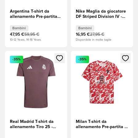
Argentina T-shirt da
Nike Maglia da giocatore
allenamento Pre-partita
DF Striped Division IV -
Bambini
Pine Green
(Verde)/Nero/Bianco
Bambini
Bambini
Bambini
47,95 €
59,95 €
16,95 €
27,95 €
10-12 Years, 14-16 Years
Disponibile in molte taglie
Apre una finestra modale per accedere o registrarsi come m
Apre una finestra modale per
-35%
-35%
Real Madrid T-shirt da
Milan T-shirt da
allenamento Tiro 25 -
allenamento Pre-partita -
Viola
PUMA White (Bianco)/Per
sempre Red