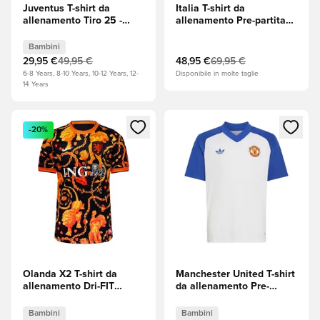
Juventus T-shirt da
Italia T-shirt da
allenamento Tiro 25 -
allenamento Pre-partita
Semi Flash Aqua Bambini
Trasferta - Night Marine
Bambini
29,95 €
49,95 €
48,95 €
69,95 €
6-8 Years, 8-10 Years, 10-12 Years, 12-
Disponibile in molte taglie
14 Years
Apre una finestra modale per accedere o registrarsi come m
Apre una finestra modale per
-20%
Olanda X2 T-shirt da
Manchester United T-shirt
allenamento Dri-FIT
da allenamento Pre-
Academy Pro Pre-partita
partita - Bianco/Royal
Coppa del Mondo 2026 -
Blue (Blu) Bambini
Bambini
Bambini