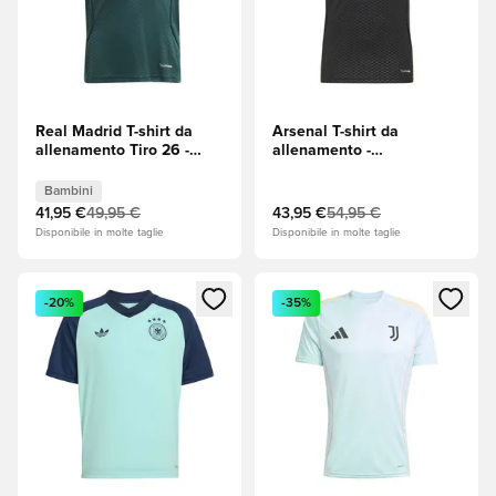
Real Madrid T-shirt da
Arsenal T-shirt da
allenamento Tiro 26 -
allenamento -
Aurora Ivy/Wild Pink
Nero/Arancione
Bambini
Bambini
41,95 €
49,95 €
43,95 €
54,95 €
Disponibile in molte taglie
Disponibile in molte taglie
Apre una finestra modale per accedere o registrarsi come m
Apre una finestra modale per
-20%
-35%