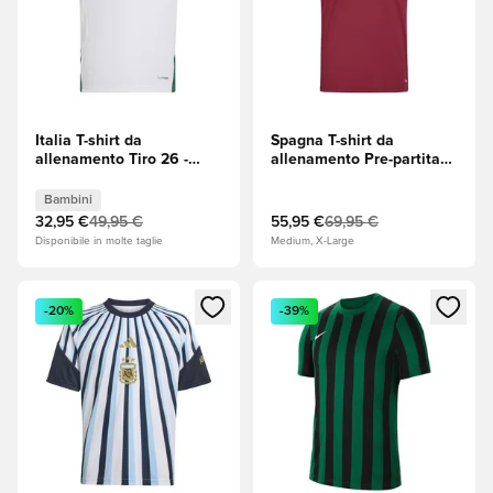
Italia T-shirt da
Spagna T-shirt da
allenamento Tiro 26 -
allenamento Pre-partita
Bianco/Core Green
Trasferta Coppa del
(Verde) Bambini
Mondo 2026 - Collegiata
Bambini
di Borgogna
32,95 €
49,95 €
55,95 €
69,95 €
Disponibile in molte taglie
Medium, X-Large
Apre una finestra modale per accedere o registrarsi come m
Apre una finestra modale per
-20%
-39%