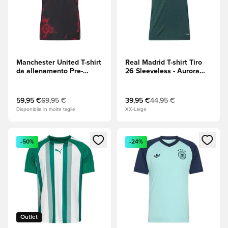
Manchester United T-shirt
Real Madrid T-shirt Tiro
da allenamento Pre-
26 Sleeveless - Aurora
partita - Mufc Red/Nero
Ivy/Wild Pink
59,95 €
69,95 €
39,95 €
44,95 €
Disponibile in molte taglie
XX-Large
Apre una finestra modale per accedere o registrarsi come m
Apre una finestra modale per
-50%
-24%
Outlet