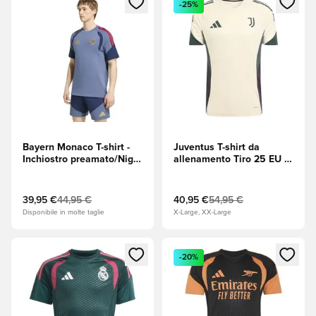
-25%
Bayern Monaco T-shirt -
Juventus T-shirt da
Inchiostro preamato/Night
allenamento Tiro 25 EU -
Indigo (Indaco)
Ecru Tint (Beige)
39,95 €
44,95 €
40,95 €
54,95 €
Disponibile in molte taglie
X-Large, XX-Large
Apre una finestra modale per accedere o registrarsi come m
Apre una finestra modale per
-20%