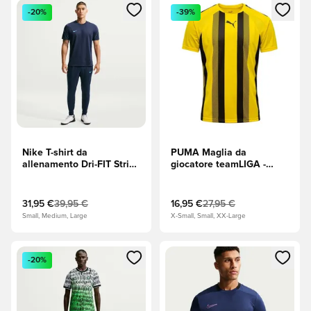
Apre una finestra modale per accedere o registrarsi come m
Apre una finestra modale per
-20%
-39%
Nike T-shirt da
PUMA Maglia da
allenamento Dri-FIT Strike
giocatore teamLIGA -
- Midnight Navy (Blu navy)
Cyber Yellow
(Giallo)/PUMA Black
(Nero)
31,95 €
39,95 €
16,95 €
27,95 €
Small, Medium, Large
X-Small, Small, XX-Large
Apre una finestra modale per accedere o registrarsi come m
Apre una finestra modale per
-20%