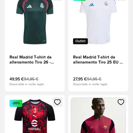
Outlet
Real Madrid T-shirt da
Real Madrid T-shirt da
allenamento Tiro 26 -
allenamento Tiro 25 EU -
Aurora Ivy/Wild Pink
Bianco
49,95 €
54,95 €
27,95 €
54,95 €
Disponibile in molte taglie
Disponibile in molte taglie
Apre una finestra modale per accedere o registrarsi come m
Apre una finestra modale per
-20%