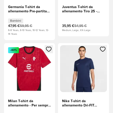
Germania T-shirt da
Juventus T-shirt da
allenamento Pre-partita
allenamento Tiro 25 -
Trasferta Coppa del
Semi Flash Aqua
Mondo 2026 - Flash Aqua
Bambini
Bambini
47,95 €
59,95 €
35,95 €
54,95 €
6-8 Years, 8-10 Years, 10-12 Years, 12-
Medium, Large, XX-Large
14 Years
Apre una finestra modale per accedere o registrarsi come m
Apre una finestra modale per
-40%
Milan T-shirt da
Nike T-shirt da
allenamento - Per sempre
allenamento Dri-FIT
Red/PUMA Black (Nero)
Academy 25 - Midnight