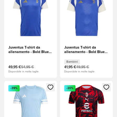
Juventus T-shirt da
Juventus T-shirt da
allenamento - Bold Blue
allenamento - Bold Blue
(Blu)/Chalk White (Bianco)
(Blu)/Chalk White (Bianco)
Bambini
49,95 €
54,95 €
41,95 €
49,95 €
Disponibile in molte taglie
Disponibile in molte taglie
Apre una finestra modale per accedere o registrarsi come m
Apre una finestra modale per
-39%
-20%