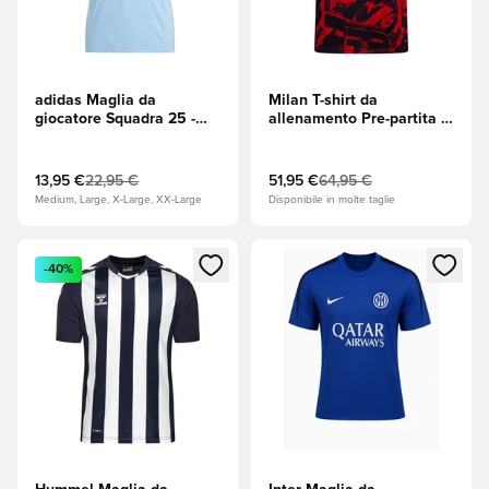
adidas Maglia da
Milan T-shirt da
giocatore Squadra 25 -
allenamento Pre-partita -
Team Light Blue
Per sempre Red/PUMA
(Azzurro)/Bianco
Black (Nero)
13,95 €
22,95 €
51,95 €
64,95 €
Medium, Large, X-Large, XX-Large
Disponibile in molte taglie
Apre una finestra modale per accedere o registrarsi come m
Apre una finestra modale per
-40%