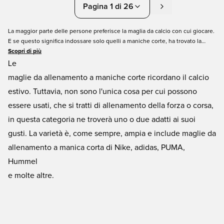
Pagina 1 di 26
La maggior parte delle persone preferisce la maglia da calcio con cui giocare.
E se questo significa indossare solo quelli a maniche corte, ha trovato la
categoria giusta per Lei. Qui abbiamo raccolto la nostra selezione di top da
Scopri di più
allenamento a maniche corte in modo che possa trovare facilmente quello
Le
adatto a Lei. Sono tutti di altissima qualità di marchi noti come Nike, adidas e
maglie da allenamento a maniche corte ricordano il calcio
PUMA e sono disponibili in una varietà di taglie e colori che può acquistare
estivo. Tuttavia, non sono l'unica cosa per cui possono
online a ottimi prezzi e con consegna rapida.
essere usati, che si tratti di allenamento della forza o corsa,
in questa categoria ne troverà uno o due adatti ai suoi
gusti. La varietà è, come sempre, ampia e include maglie da
allenamento a manica corta di Nike, adidas, PUMA,
Hummel
e molte altre.