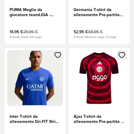
PUMA Maglia da
Germania T-shirt da
giocatore teamLIGA -
allenamento Pre-partita
Pepper Green
Trasferta Coppa del
(Verde)/PUMA White
Mondo 2026 - Flash Aqua
(Bianco)
14,95 €
29,95 €
52,95 €
69,95 €
X-Small, Small, XX-Large
X-Small, Medium, Large, X-Large
Apre una finestra modale per accedere o registrarsi come m
Apre una finestra modale per
Inter T-shirt da
Ajax T-shirt da
allenamento Dri-FIT Strike
allenamento Pre-partita -
- Blu/Bianco
Bold Red (Rosso)