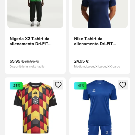
Nigeria X2 T-shirt da
Nike T-shirt da
allenamento Dri-FIT
allenamento Dri-FIT
Academy Pro Pre-partita -
Academy 25 - Blue Void
Verde/Bianco/Nero
(Blu)/Bianco/Pinksicle
(Rosa)
55,95 €
69,95 €
24,95 €
Disponibile in molte taglie
Medium, Large, X-Large, XX-Large
Apre una finestra modale per accedere o registrarsi come m
Apre una finestra modale per
-25%
-41%