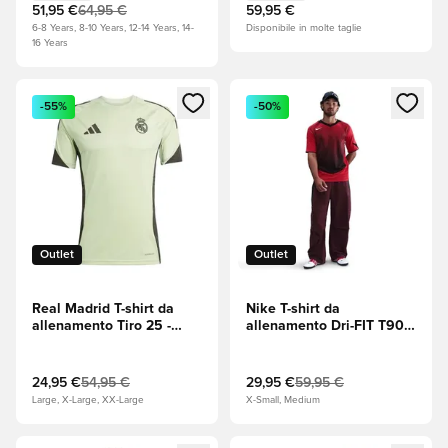
Nero Bambini
51,95 €
64,95 €
59,95 €
6-8 Years, 8-10 Years, 12-14 Years, 14-
Disponibile in molte taglie
16 Years
Apre una finestra modale per accedere o registrarsi come m
Apre una finestra modale per
-55%
-50%
Outlet
Outlet
Real Madrid T-shirt da
Nike T-shirt da
allenamento Tiro 25 -
allenamento Dri-FIT T90
Quasi Lime
Energy Jersey - Gym Red
(Rosso)/Nero/Sail (Beige)
24,95 €
54,95 €
29,95 €
59,95 €
Large, X-Large, XX-Large
X-Small, Medium