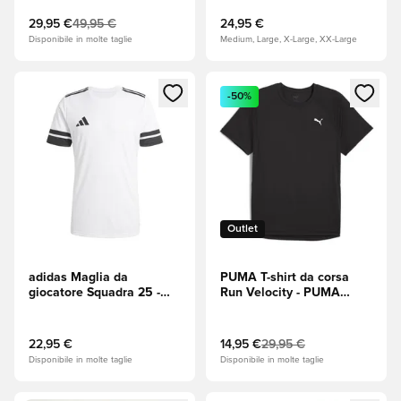
Navy (Blu navy)/Bianco
29,95 €
49,95 €
24,95 €
Disponibile in molte taglie
Medium, Large, X-Large, XX-Large
Apre una finestra modale per accedere o registrarsi come m
Apre una finestra modale per
-50%
Outlet
adidas Maglia da
PUMA T-shirt da corsa
giocatore Squadra 25 -
Run Velocity - PUMA
Bianco/Nero
Black (Nero)
22,95 €
14,95 €
29,95 €
Disponibile in molte taglie
Disponibile in molte taglie