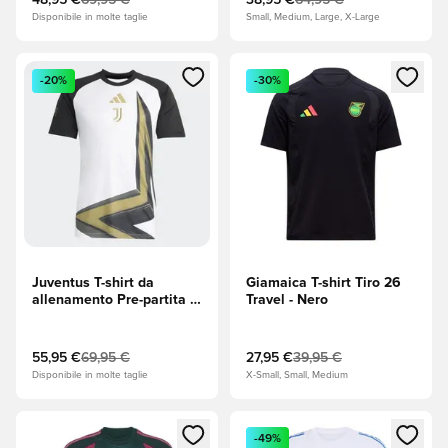
48,95 €
69,95 €
38,95 €
64,95 €
Disponibile in molte taglie
Small, Medium, Large, X-Large
Apre una finestra modale per accedere o registrarsi come m
Apre una finestra modale per
-20%
-30%
Juventus T-shirt da
Giamaica T-shirt Tiro 26
allenamento Pre-partita -
Travel - Nero
Bianco/Nero
55,95 €
69,95 €
27,95 €
39,95 €
Disponibile in molte taglie
X-Small, Small, Medium
Apre una finestra modale per accedere o registrarsi come m
Apre una finestra modale per
-49%